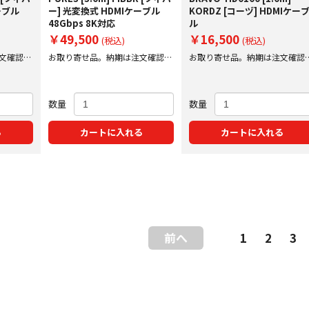
ーブル
ー] 光変換式 HDMIケーブル
KORDZ [コーヅ] HDMIケー
48Gbps 8K対応
ル
￥49,500
￥16,500
(税込)
(税込)
文確認後
お取り寄せ品。納期は注文確認後
お取り寄せ品。納期は注文確認
にご案内いたします。
にご案内いたします。
数量
数量
る
カートに入れる
カートに入れる
前へ
1
2
3