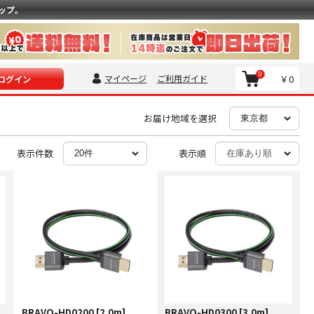
ップ。
0
マイページ
ご利用ガイド
￥0
ログイン
お届け地域を選択
表示件数
表示順
BRAVO-HD0200 [2.0m]
BRAVO-HD0300 [3.0m]