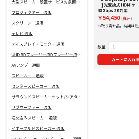
大型スピーカー設置サービス対象商品！
ー] 光変換式 HDMIケ
48Gbps 8K対応
プロジェクター 通販
￥54,450
(税込)
スクリーン 通販
お取り寄せ品。納期は注
にご案内いたします。
テレビ 通販
ディスプレイ・モニター 通販
数量
UHD BDプレーヤー/BDプレーヤー/BDレコーダー 通販
カートに入れ
AVアンプ 通販
スピーカー 通販
センタースピーカー 通販
サラウンドスピーカーセット/シアターバー 通販
サブウーファー 通販
埋め込みスピーカー 通販
イネーブルドスピーカー 通販
SACDプレーヤー/CDプレーヤー 通販