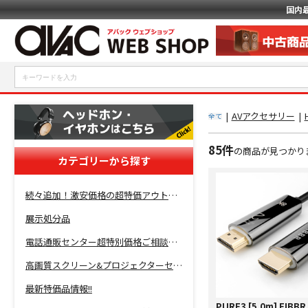
国内
|
AVアクセサリー
|
全て
85件
の商品が見つかり
カテゴリーから探す
続々追加！激安価格の超特価アウトレットセール開催！
展示処分品
電話通販センター超特別価格ご相談コーナー！
高画質スクリーン&プロジェクターセット超特価！
最新特価品情報!!
PURE3 [5.0m] FIBB