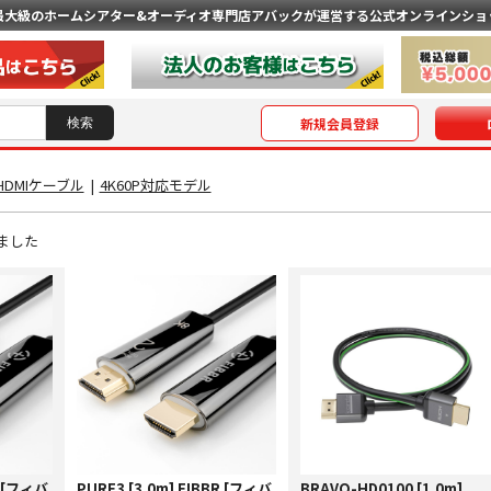
最大級のホームシアター&オーディオ専門店
アバックが運営する公式オンラインショ
新規会員登録
HDMIケーブル
|
4K60P対応モデル
ました
R [フィバ
PURE3 [3.0m] FIBBR [フィバ
BRAVO-HD0100 [1.0m]