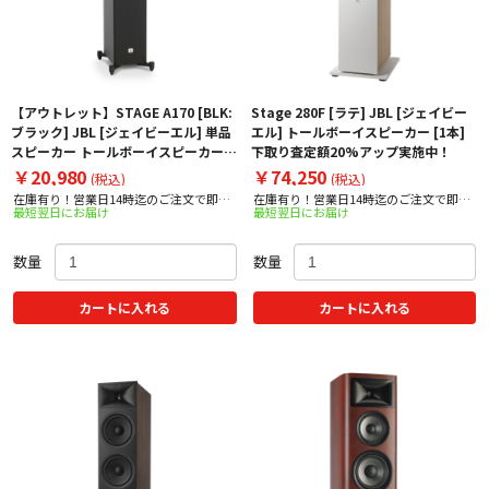
【アウトレット】STAGE A170 [BLK:
Stage 280F [ラテ] JBL [ジェイビー
ブラック] JBL [ジェイビーエル] 単品
エル] トールボーイスピーカー [1本]
スピーカー トールボーイスピーカー
下取り査定額20%アップ実施中！
※外箱に若干の汚れ
￥20,980
￥74,250
(税込)
(税込)
在庫有り！営業日14時迄のご注文で即日
在庫有り！営業日14時迄のご注文で即日
最短翌日にお届け
最短翌日にお届け
出荷！
出荷！
数量
数量
カートに入れる
カートに入れる