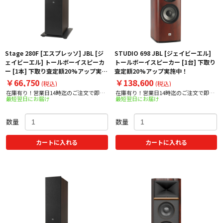
Stage 280F [エスプレッソ] JBL [ジ
STUDIO 698 JBL [ジェイビーエル]
ェイビーエル] トールボーイスピーカ
トールボーイスピーカー [1台] 下取り
ー [1本] 下取り査定額20%アップ実施
査定額20%アップ実施中！
中！
￥66,750
￥138,600
(税込)
(税込)
在庫有り！営業日14時迄のご注文で即日
在庫有り！営業日14時迄のご注文で即日
最短翌日にお届け
最短翌日にお届け
出荷！
出荷！
数量
数量
カートに入れる
カートに入れる