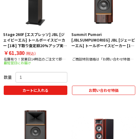
Stage 260F [エスプレッソ] JBL [ジ
Summit Pumori
ェイビーエル] トールボーイスピーカ
[JBLSUMPUMORIEG] JBL [ジェービ
ー [1本] 下取り査定額20%アップ実施
ーエル] トールボーイスピーカー [1本]
中！
下取り査定額20%アップ実施中！【価
￥61,380
(税込)
格、納期お問い合わせ用】【2025年冬
在庫有り！営業日14時迄のご注文で即日
ご商談特別価格は「お問い合わせ特価」
発売予定】
最短翌日にお届け
出荷！
をクリック！
数量
カートに入れる
お問い合わせ特価