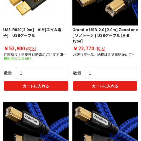
UA3-R020[2.0m] AIM[エイム電
Grandio USB-2.0 [2.0m] Zonotone
子] USBケーブル
[ ゾノトーン ] USBケーブル [A-B
type]
￥52,800
￥22,770
(税込)
(税込)
在庫有り！営業日14時迄のご注文で即日
お取り寄せ品。納期は注文確認後にご案
最短翌日にお届け
出荷！
内
数量
数量
カートに入れる
カートに入れる