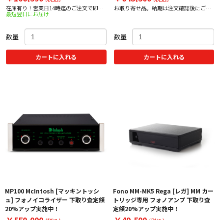
在庫有り！営業日14時迄のご注文で即日
お取り寄せ品。納期は注文確認後にご案
最短翌日にお届け
出荷！
内
数量
数量
カートに入れる
カートに入れる
MP100 McIntosh [マッキントッシ
Fono MM-MK5 Rega [レガ] MM カー
ュ] フォノイコライザー 下取り査定額
トリッジ専用 フォノアンプ 下取り査
20%アップ実施中！
定額20%アップ実施中！