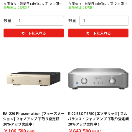
在庫有り！営業日14時迄のご注文で即日
在庫有り！営業日14時迄のご注文で即日
最短翌日にお届け
最短翌日にお届け
出荷！
出荷！
数量
数量
カートに入れる
カートに入れる
EA-220 Phasemation [フェーズメー
E-02 ESOTERIC [エソテリック] フル
ション] フォノアンプ 下取り査定額
バランス・フォノアンプ 下取り査定額
20%アップ実施中！
20%アップ実施中！
￥106,590
￥643,500
(税込)
(税込)