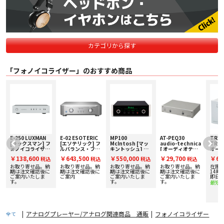
カテゴリから探す
「フォノイコライザー」のおすすめ商品
E-250 LUXMAN
E-02 ESOTERIC
MP100
AT-PEQ30
TRX-
[ラックスマン] フ
[エソテリック] フ
McIntosh [マッ
audio-technica
TRIO
ォノイコライザー
ルバランス・フォ
キントッシュ] フ
[ オーディオテク
オード
アンプ 下取り査定
ノアンプ 下取り査
ォノイコライザー
ニカ ] フォノイコ
コラ
￥138,600
￥643,500
￥550,000
￥29,700
￥65
税込
税込
税込
税込
%
額20%アップ実施
定額20%アップ実
下取り査定額20%
ライザー
下取り
中！
施中！
アップ実施中！
アッ
お取り寄せ品。納
お取り寄せ品。納
お取り寄せ品。納
お取り寄せ品。納
在庫
で
期は注文確認後に
期は注文確認後に
期は注文確認後に
期は注文確認後に
14時
ご案内いたしま
ご案内
ご案内いたしま
ご案内いたしま
即日
す。
す。
す。
最短
|
アナログプレーヤー/アナログ関連商品 通販
|
フォノイコライザー
全て