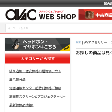
国内
|
AVアクセサリー
|
全て
お探しの商品は見
カテゴリーから探す
続々追加！激安価格の超特価アウトレットセール開催！
展示処分品
電話通販センター超特別価格ご相談コーナー！
高画質スクリーン&プロジェクターセット超特価！
最新特価品情報!!