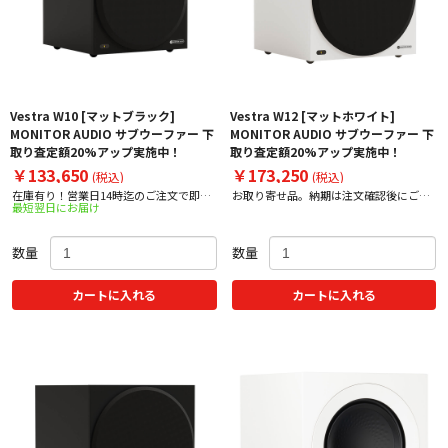
Vestra W10 [マットブラック]
Vestra W12 [マットホワイト]
MONITOR AUDIO サブウーファー 下
MONITOR AUDIO サブウーファー 下
取り査定額20%アップ実施中！
取り査定額20%アップ実施中！
￥133,650
￥173,250
(税込)
(税込)
在庫有り！営業日14時迄のご注文で即日
お取り寄せ品。納期は注文確認後にご案
最短翌日にお届け
出荷！
内いたします。
数量
数量
カートに入れる
カートに入れる