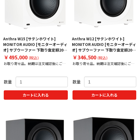
Anthra W15 [サテンホワイト]
Anthra W12 [サテンホワイト]
MONITOR AUDIO [モニターオーディ
MONITOR AUDIO [モニターオーディ
オ] サブウーファー 下取り査定額20%
オ] サブウーファー 下取り査定額20%
アップ実施中！
アップ実施中！
￥495,000
￥346,500
(税込)
(税込)
お取り寄せ品。納期は注文確認後にご案
お取り寄せ品。納期は注文確認後にご案
内いたします。
内いたします。
数量
数量
カートに入れる
カートに入れる