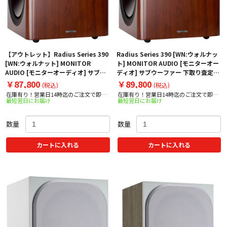
【アウトレット】Radius Series 390
Radius Series 390 [WN:ウォルナッ
[WN:ウォルナット] MONITOR
ト] MONITOR AUDIO [モニターオー
AUDIO [モニターオーディオ] サブウ
ディオ] サブウーファー 下取り査定額
ーファー 【箱凹み・外箱に若干の汚れ
20%アップ実施中！
￥87,800
￥89,800
(税込)
(税込)
⇒限定アウトレット】
在庫有り！営業日14時迄のご注文で即日
在庫有り！営業日14時迄のご注文で即日
最短翌日にお届け
最短翌日にお届け
出荷！
出荷！
数量
数量
カートに入れる
カートに入れる