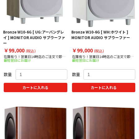
Bronze W10-6G [ UG:アーバングレ
Bronze W10-6G [ WH:ホワイト ]
イ ] MONITOR AUDIO サブウーファ
MONITOR AUDIO サブウーファー
ー
￥99,000
￥99,000
(税込)
(税込)
在庫有り！営業日14時迄のご注文で即日
在庫有り！営業日14時迄のご注文で即日
最短翌日にお届け
最短翌日にお届け
出荷！
出荷！
数量
数量
カートに入れる
カートに入れる