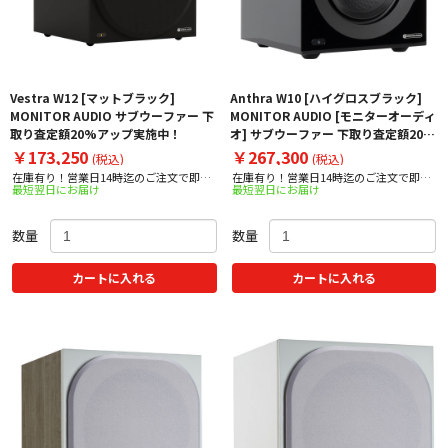
Vestra W12 [マットブラック]
Anthra W10 [ハイグロスブラック]
MONITOR AUDIO サブウーファー 下
MONITOR AUDIO [モニターオーディ
取り査定額20%アップ実施中！
オ] サブウーファー 下取り査定額20%
アップ実施中！
￥173,250
￥267,300
(税込)
(税込)
在庫有り！営業日14時迄のご注文で即日
在庫有り！営業日14時迄のご注文で即日
最短翌日にお届け
最短翌日にお届け
出荷！
出荷！
数量
数量
カートに入れる
カートに入れる