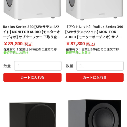
Radius Series 390 [SW:サテンホワ
【アウトレット】Radius Series 390
イト] MONITOR AUDIO [モニターオ
[SW:サテンホワイト] MONITOR
ーディオ] サブウーファー 下取り査定
AUDIO [モニターオーディオ] サブウ
額20%アップ実施中！
ーファ【箱凹み・外箱に若干の汚れ⇒
￥89,800
￥87,800
(税込)
(税込)
限定アウトレット】ー 下取り査定額
在庫有り！営業日14時迄のご注文で即日
在庫有り！営業日14時迄のご注文で即日
20%アップ実施中！
最短翌日にお届け
最短翌日にお届け
出荷！
出荷！
数量
数量
カートに入れる
カートに入れる