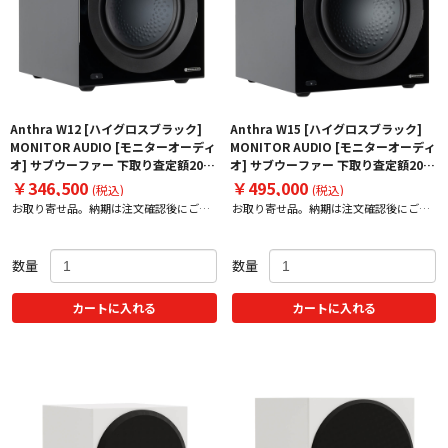
Anthra W12 [ハイグロスブラック]
Anthra W15 [ハイグロスブラック]
MONITOR AUDIO [モニターオーディ
MONITOR AUDIO [モニターオーディ
オ] サブウーファー 下取り査定額20%
オ] サブウーファー 下取り査定額20%
アップ実施中！
アップ実施中！
￥346,500
￥495,000
(税込)
(税込)
お取り寄せ品。納期は注文確認後にご案
お取り寄せ品。納期は注文確認後にご案
内いたします。
内いたします。
数量
数量
カートに入れる
カートに入れる