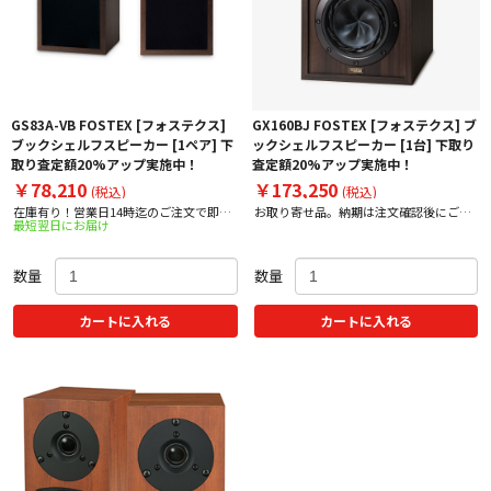
GS83A-VB FOSTEX [フォステクス]
GX160BJ FOSTEX [フォステクス] ブ
ブックシェルフスピーカー [1ペア] 下
ックシェルフスピーカー [1台] 下取り
取り査定額20%アップ実施中！
査定額20%アップ実施中！
￥78,210
￥173,250
(税込)
(税込)
在庫有り！営業日14時迄のご注文で即日
お取り寄せ品。納期は注文確認後にご案
最短翌日にお届け
出荷！
内いたします。
数量
数量
カートに入れる
カートに入れる