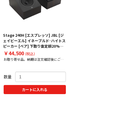
Stage 240H [エスプレッソ] JBL [ジ
ェイビーエル] イネーブルド･ハイトス
ピーカー [ペア] 下取り査定額20%ア
ップ実施中！
￥44,500
(税込)
お取り寄せ品。納期は注文確認後にご案
内いたします。
数量
カートに入れる