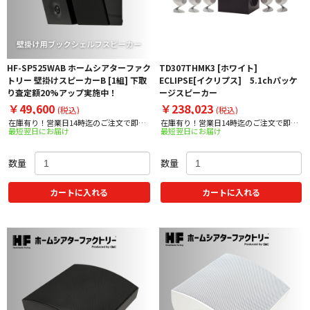
HF-SP525WAB ホームシアターファク
TD307THMK3 [ホワイト]
トリー 壁掛けスピーカーB [1組] 下取
ECLIPSE[イクリプス] 5.1chパッケ
り査定額20%アップ実施中！
ージスピーカー
￥49,600
￥238,023
(税込)
(税込)
在庫有り！営業日14時迄のご注文で即日
在庫有り！営業日14時迄のご注文で即日
最短翌日にお届け
最短翌日にお届け
出荷！
出荷！
数量
数量
カートに入れる
カートに入れる