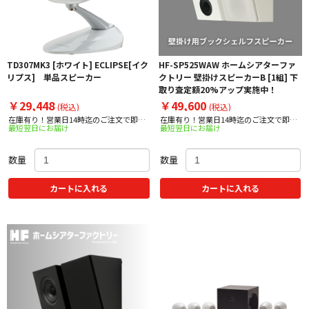
TD307MK3 [ホワイト] ECLIPSE[イク
HF-SP525WAW ホームシアターファ
リプス] 単品スピーカー
クトリー 壁掛けスピーカーB [1組] 下
取り査定額20%アップ実施中！
￥29,448
￥49,600
(税込)
(税込)
在庫有り！営業日14時迄のご注文で即日
在庫有り！営業日14時迄のご注文で即日
最短翌日にお届け
最短翌日にお届け
出荷！
出荷！
数量
数量
カートに入れる
カートに入れる