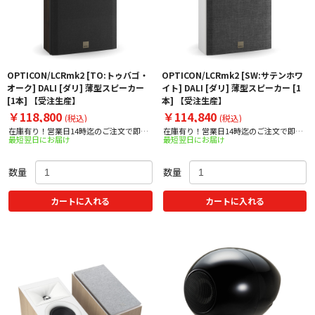
OPTICON/LCRmk2 [TO:トゥバゴ・
OPTICON/LCRmk2 [SW:サテンホワ
オーク] DALI [ダリ] 薄型スピーカー
イト] DALI [ダリ] 薄型スピーカー [1
[1本] 【受注生産】
本] 【受注生産】
￥118,800
￥114,840
(税込)
(税込)
在庫有り！営業日14時迄のご注文で即日
在庫有り！営業日14時迄のご注文で即日
最短翌日にお届け
最短翌日にお届け
出荷！
出荷！
数量
数量
カートに入れる
カートに入れる