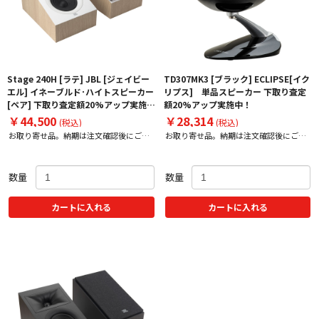
Stage 240H [ラテ] JBL [ジェイビー
TD307MK3 [ブラック] ECLIPSE[イク
エル] イネーブルド･ハイトスピーカー
リプス] 単品スピーカー 下取り査定
[ペア] 下取り査定額20%アップ実施
額20%アップ実施中！
中！
￥44,500
￥28,314
(税込)
(税込)
お取り寄せ品。納期は注文確認後にご案
お取り寄せ品。納期は注文確認後にご案
内いたします。
内いたします。
数量
数量
カートに入れる
カートに入れる