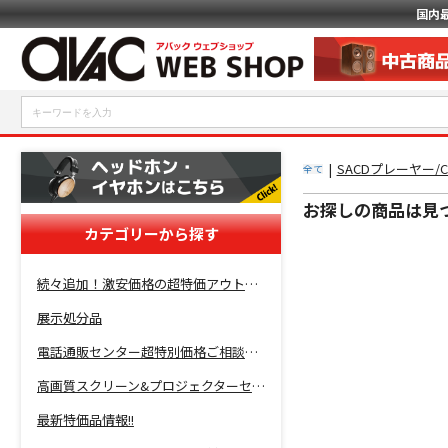
国内
|
SACDプレーヤー
全て
お探しの商品は見
カテゴリーから探す
続々追加！激安価格の超特価アウトレットセール開催！
展示処分品
電話通販センター超特別価格ご相談コーナー！
高画質スクリーン&プロジェクターセット超特価！
最新特価品情報!!