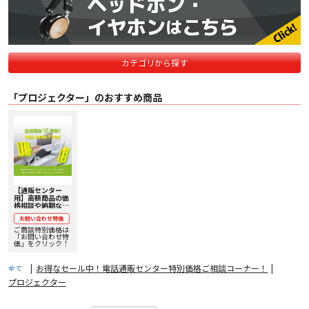
カテゴリから探す
「プロジェクター」のおすすめ商品
【通販センター
用】高額商品の価
格相談や納期など
はこちらから！
お問い合わせ特価
Victor、
DENON、
ご商談特別価格は
marantz、
「お問い合わせ特
LUXMAN、
価」をクリック！
Technicsなど多
数取り扱い！
|
お得なセール中！電話通販センター特別価格ご相談コーナー！
|
全て
プロジェクター