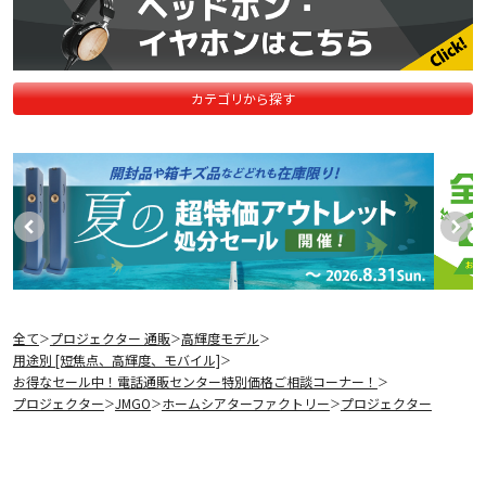
カテゴリから探す
全て
プロジェクター 通販
高輝度モデル
＞
＞
＞
用途別 [短焦点、高輝度、モバイル]
＞
お得なセール中！電話通販センター特別価格ご相談コーナー！
＞
プロジェクター
JMGO
ホームシアターファクトリー
プロジェクター
＞
＞
＞