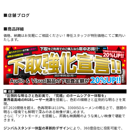
■店舗ブログ
■︎商品詳細
価格、納期はお気軽にご相談ください！専任スタッフが特別価格にてご案内い
たします。
■ 概要
「圧倒的な明るさと色彩美で、『究極』のホームシアター体験を」
業界最高峰のRGBレーザー光源
を搭載し、色彩の精緻さと圧倒的な明るさを実
現。
BT.2020規格を超え、色再現率は110%、3300ISOルーメンの明るさで、昼間の
明るい環境でも鮮明で深みのある映像が楽しめます。
さらに「ソフトモード」を搭載し、邦画も映画館のような美しい映像で堪能で
きます。
ジンバルスタンド一体型の革新的デザイン
により、360度自在に投影可能で、