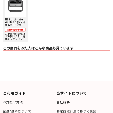
Audio
〇 スピーカー：10W × 2基
〇 その他音響：Dolby Audio（デジタル、デジタルプラスに対応）、DTS HD
System
〇 CPU：Arm Cortex-A55 1.5GHz MT9629
〇 GPU：Mali G52 MC1 550MHz
N1S Ultimate
4K JMGO [ジェイ
〇 RAM：2GB
エムゴー] 3色
〇 ストレージ：32GB
（RGB）レーザー
〇 搭載OS：Google TV
お問い合わせ特価
搭載ジンバル一体
〇 ミラーリング：Chromecast built-in
型 プロジェクター
ご商談特別価格は
下取り査定額20%
「お問い合わせ特
〇 その他：スリープからの高速復帰、視力保護機能、ジンバル一体型リアルタ
アップ実施中！
価」をクリック！
イム映像補正
【価格、納期お問
Others
い合わせ用ペー
ジ】
〇 入力：DCx1、HDMI2.1x1、HDMI2.1(eARC)x1、USBx1
この商品をみた人はこんな商品も見ています
〇 出力：3.5mm ヘッドホンポートx1
〇 Wi-Fi：Wi-Fi 6
〇 Bluetooth：Bluetooth 5.2（AAC、SBCに対応）
〇 騒音：26db以下
〇 消費電力：240W以下
〇 バッテリー：無し
〇 電源：AC100-240V、50/60Hz、2.5A
〇 光源寿命：30000時間予定
〇 本体サイズ：241x203x236mm
〇 重さ：約4.5kg
〇 同梱物：プロジェクター本体、リモコン、リモコン用単4電池×2、クイック
スタートガイド、電源ケーブル一式、六角レンチ、EPPポータブルパッケージ
ご利用ガイド
当サイトについて
〇 メーカー保証期間：1年間
※記載されている全ての数値はJMGO Labにて測定したデータを元にした理論
お支払い方法
会社概要
値です。実際の性能や数値は、生産ロット、ソフトウェアバージョン、使用状
況や環境などの条件により異なることがあります。
配送/送料について
特定商取引法に基づく表記