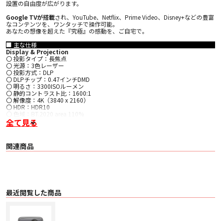
設置の自由度が広がります。
Google TVが搭載
され、YouTube、Netflix、Prime Video、Disney+などの豊富
なコンテンツを、ワンタッチで操作可能。
あなたの想像を超えた『究極』の感動を、ご自宅で。
■ 主な仕様
Display & Projection
〇 投影タイプ：長焦点
〇 光源：3色レーザー
〇 投影方式：DLP
〇 DLPチップ：0.47インチDMD
〇 明るさ：3300ISOルーメン
〇 静的コントラスト比：1600:1
〇 解像度：4K（3840 x 2160）
〇 HDR：HDR10
〇 色域：BT.2020 area 110%
〇 投影倍率：1.2:1（2.6mで100インチ）
全て見る
〇 最大投影サイズ：180インチ
〇 推奨投影サイズ：100-150インチ
〇 ジンバルスタンド可動角度：左右360°、上下135°
関連商品
〇 オートフォーカス：〇
〇 シームレス自動台形補正：〇
〇 障害物回避：〇
〇 スクリーン補正：〇
〇 明るさ自動調整：〇
〇 壁色自動適応機能：〇
〇 3D：アクティブシャッター方式、左右、上下、ブルーレイに対応
最近閲覧した商品
〇 台形補正角度：垂直水平（±45°）に対応
〇 ズーム：デジタルズーム
〇 投影方法：フロント、リア、シーリング
〇 水平設置時のオフセット値：0cm