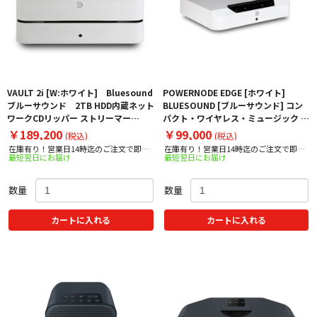
VAULT 2i [W:ホワイト] Bluesound
POWERNODE EDGE [ホワイト]
ブルーサウンド 2TB HDD内蔵ネット
BLUESOUND [ブルーサウンド] コン
ワークCDリッパー ストリーマー
パクト・ワイヤレス・ミュージック ス
VAULT2I
トリーミングアンプ 下取り査定額
￥189,200
￥99,000
(税込)
(税込)
20%アップ実施中！
在庫有り！営業日14時迄のご注文で即日
在庫有り！営業日14時迄のご注文で即日
最短翌日にお届け
最短翌日にお届け
出荷！
出荷！
数量
数量
カートに入れる
カートに入れる