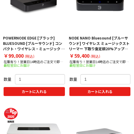
POWERNODE EDGE [ブラック]
NODE NANO Bluesound [ブルーサ
BLUESOUND [ブルーサウンド] コン
ウンド] ワイヤレス ミュージックスト
パクト・ワイヤレス・ミュージック ス
リーマー 下取り査定額20%アップ実
トリーミングアンプ 下取り査定額
施中！
￥99,000
￥59,400
(税込)
(税込)
20%アップ実施中！
在庫有り！営業日14時迄のご注文で即日
在庫有り！営業日14時迄のご注文で即日
最短翌日にお届け
最短翌日にお届け
出荷！
出荷！
数量
数量
カートに入れる
カートに入れる