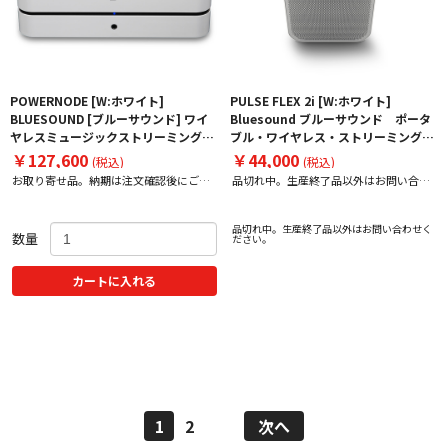
POWERNODE [W:ホワイト]
PULSE FLEX 2i [W:ホワイト]
BLUESOUND [ブルーサウンド] ワイ
Bluesound ブルーサウンド ポータ
ヤレスミュージックストリーミングア
ブル・ワイヤレス・ストリーミング・
ンプ 下取り査定額20%アップ実施
スピーカー PULSEFLEX2I
￥127,600
￥44,000
(税込)
(税込)
中！
お取り寄せ品。納期は注文確認後にご案
品切れ中。生産終了品以外はお問い合わ
内いたします。
せください。
品切れ中。生産終了品以外はお問い合わせく
数量
ださい。
カートに入れる
1
2
次へ