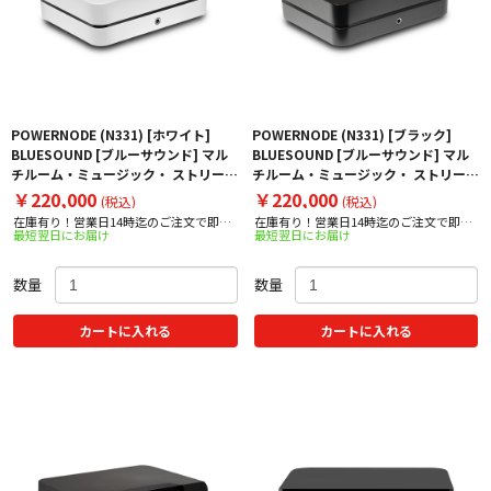
POWERNODE (N331) [ホワイト]
POWERNODE (N331) [ブラック]
BLUESOUND [ブルーサウンド] マル
BLUESOUND [ブルーサウンド] マル
チルーム・ミュージック・ ストリーミ
チルーム・ミュージック・ ストリーミ
ング・アンプ 下取り査定額20%アッ
ング・アンプ 下取り査定額20%アッ
￥220,000
￥220,000
(税込)
(税込)
プ実施中！
プ実施中！
在庫有り！営業日14時迄のご注文で即日
在庫有り！営業日14時迄のご注文で即日
最短翌日にお届け
最短翌日にお届け
出荷！
出荷！
数量
数量
カートに入れる
カートに入れる