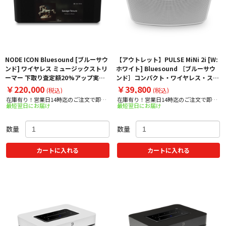
NODE ICON Bluesound [ブルーサウ
【アウトレット】PULSE MiNi 2i [W:
ンド] ワイヤレス ミュージックストリ
ホワイト] Bluesound ［ブルーサウ
ーマー 下取り査定額20%アップ実施
ンド］コンパクト・ワイヤレス・スト
中！
リーミング・スピーカー ※イベント使
￥220,000
￥39,800
(税込)
(税込)
用品⇒限定アウトレット
在庫有り！営業日14時迄のご注文で即日
在庫有り！営業日14時迄のご注文で即日
最短翌日にお届け
最短翌日にお届け
出荷！
出荷！
数量
数量
カートに入れる
カートに入れる