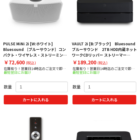
PULSE MiNi 2i [W:ホワイト]
VAULT 2i [B:ブラック] Bluesound
Bluesound ［ブルーサウンド］コン
ブルーサウンド 2TB HDD内蔵ネット
パクト・ワイヤレス・ストリーミン
ワークCDリッパー ストリーマー
グ・スピーカー PULSEMINI2I
VAULT2I
￥72,600
￥189,200
(税込)
(税込)
在庫有り！営業日14時迄のご注文で即日
在庫有り！営業日14時迄のご注文で即日
最短翌日にお届け
最短翌日にお届け
出荷！
出荷！
数量
数量
カートに入れる
カートに入れる