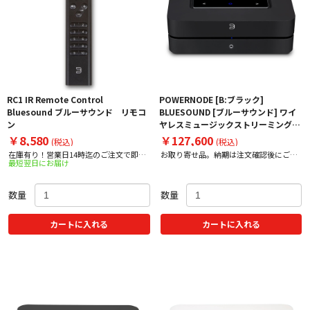
RC1 IR Remote Control
POWERNODE [B:ブラック]
Bluesound ブルーサウンド リモコ
BLUESOUND [ブルーサウンド] ワイ
ン
ヤレスミュージックストリーミングア
ンプ 下取り査定額20%アップ実施
￥8,580
￥127,600
(税込)
(税込)
中！
在庫有り！営業日14時迄のご注文で即日
お取り寄せ品。納期は注文確認後にご案
最短翌日にお届け
出荷！
内いたします。
数量
数量
カートに入れる
カートに入れる