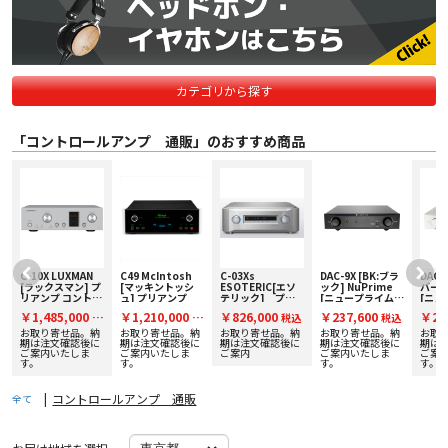
カテゴリから探す
「コントロールアンプ 通販」のおすすめ商品
C-10X LUXMAN
C49 McIntosh
C-03Xs
DAC-9X [BK:ブラ
DAC-
バ
[ラックスマン] プ
[マッキントッシ
ESOTERIC[エソ
ック] NuPrime
バー] 
リアンプ コントロ
ュ] プリアンプ
テリック] プリ
[ニュープライム]
[ニュ
ールアンプ 下取り
アンプ
DAC プリアンプ 下
DAC
￥1,485,000
￥1,210,000
￥826,000
￥237,600
￥23
込
税
税
税込
税込
査定額20%アップ
取り査定額20%ア
取り査
実施中！
ップ実施中！
ップ
お取り寄せ品。納
お取り寄せ品。納
お取り寄せ品。納
お取り寄せ品。納
お取
込
込
期は注文確認後に
期は注文確認後に
期は注文確認後に
期は注文確認後に
期は
ご案内いたしま
ご案内いたしま
ご案内
ご案内いたしま
ご案
す。
す。
す。
す。
|
コントロールアンプ 通販
全て