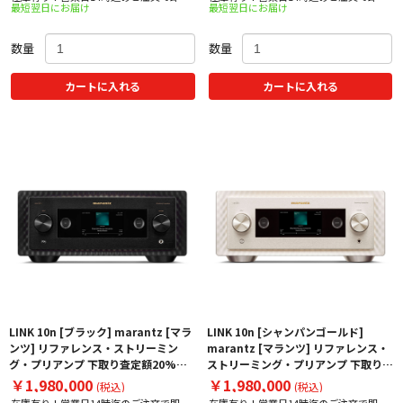
最短翌日にお届け
最短翌日にお届け
出荷！
出荷！
数量
数量
カートに入れる
カートに入れる
LINK 10n [ブラック] marantz [マラ
LINK 10n [シャンパンゴールド]
ンツ] リファレンス・ストリーミン
marantz [マランツ] リファレンス・
グ・プリアンプ 下取り査定額20%ア
ストリーミング・プリアンプ 下取り査
ップ実施中！
定額20%アップ実施中！
￥1,980,000
￥1,980,000
(税込)
(税込)
在庫有り！営業日14時迄のご注文で即日
在庫有り！営業日14時迄のご注文で即日