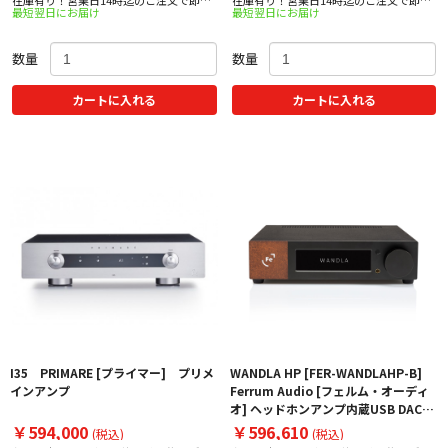
最短翌日にお届け
最短翌日にお届け
出荷！
出荷！
数量
数量
カートに入れる
カートに入れる
I35 PRIMARE [プライマー] プリメ
WANDLA HP [FER-WANDLAHP-B]
インアンプ
Ferrum Audio [フェルム・オーディ
オ] ヘッドホンアンプ内蔵USB DAC／
プリアンプ 下取り査定額20%アップ
￥594,000
￥596,610
(税込)
(税込)
実施中！