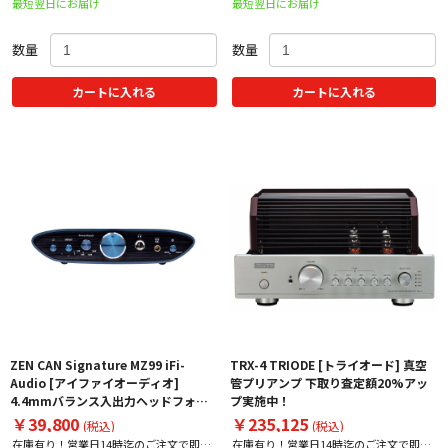
最短翌日にお届け
最短翌日にお届け
出荷！
出荷！
数量
数量
カートに入れる
カートに入れる
ZEN CAN Signature MZ99 iFi-
TRX-4 TRIODE [トライオード] 真空
Audio [アイファイオーディオ]
管プリアンプ 下取り査定額20%アッ
4.4mmバランス入出力ヘッドフォン/
プ実施中！
プリアンプ 下取り査定額20%アップ
￥39,800
￥235,125
(税込)
(税込)
実施中！
在庫有り！営業日14時迄のご注文で即日
在庫有り！営業日14時迄のご注文で即日