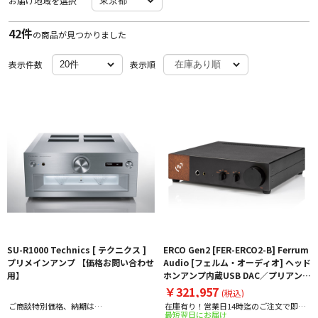
お届け地域を選択
42件
の商品が見つかりました
表示件数
表示順
SU-R1000 Technics [ テクニクス ]
ERCO Gen2 [FER-ERCO2-B] Ferrum
プリメインアンプ 【価格お問い合わせ
Audio [フェルム・オーディオ] ヘッド
用】
ホンアンプ内蔵USB DAC／プリアンプ
下取り査定額20%アップ実施中！
￥321,957
(税込)
ご商談特別価格、納期は
在庫有り！営業日14時迄のご注文で即日
最短翌日にお届け
info@avac.co.jpまでお問合せ下さい！
出荷！