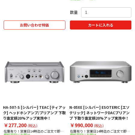
数量
お問い合わせ特価
カートに入れる
HA-507-S [シルバー] TEAC [ティアッ
N-05XE [シルバー] ESOTERIC [エソ
ク] ヘッドホンアンプ/プリアンプ 下取
テリック] ネットワークDACプリアン
り査定額20%アップ実施中！
プ 下取り査定額20%アップ実施中！
￥277,200
￥990,000
(税込)
(税込)
在庫有り！営業日14時迄のご注文で即日
在庫有り！営業日14時迄のご注文で即日
最短翌日にお届け
最短翌日にお届け
出荷！
出荷！