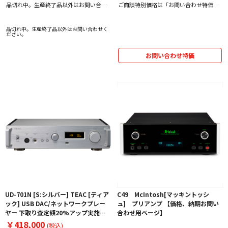
い合わせ用ページ】
品切れ中。生産終了品以外はお問い合わ
ご商談特別価格は「お問い合わせ特価」
せください。
をクリック！
品切れ中。生産終了品以外はお問い合わせく
ださい。
お問い合わせ特価
UD-701N [S:シルバー] TEAC [ティア
C49 McIntosh[マッキントッシ
ック] USB DAC/ネットワークプレー
ュ] プリアンプ 【価格、納期お問い
ヤー 下取り査定額20%アップ実施
合わせ用ページ】
中！
￥418,000
(税込)