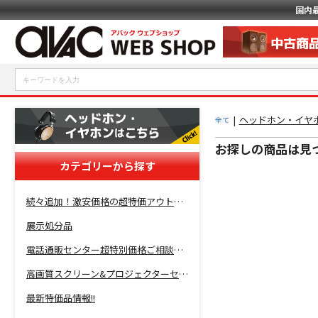
国内
|
ヘッドホン・イヤホ
全て
お探しの商品は見
カテゴリーから探す
続々追加！激安価格の超特価アウトレットセール開催！
展示処分品
電話通販センター超特別価格ご相談コーナー！
高画質スクリーン&プロジェクターセット超特価！
最新特価品情報!!