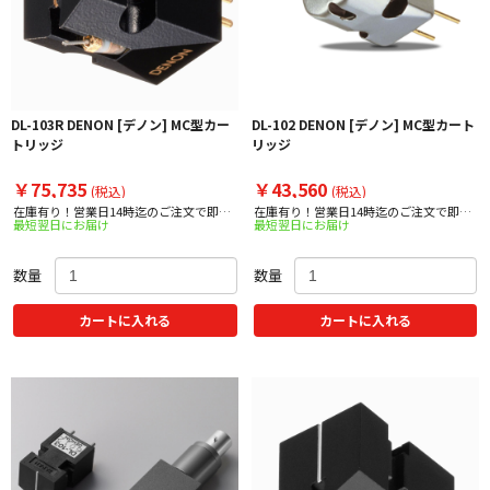
DL-103R DENON [デノン] MC型カー
DL-102 DENON [デノン] MC型カート
トリッジ
リッジ
￥75,735
￥43,560
(税込)
(税込)
在庫有り！営業日14時迄のご注文で即日
在庫有り！営業日14時迄のご注文で即日
最短翌日にお届け
最短翌日にお届け
出荷！
出荷！
数量
数量
カートに入れる
カートに入れる