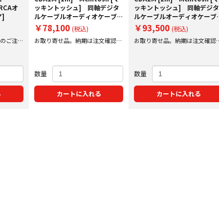
 RCAオ
ッキントッシュ] 同軸デジタ
ッキントッシュ] 同軸デジ
]
ルケーブルオーディオケーブ
ルケーブルオーディオケーブ
ル (1本)
ル (1本)
￥78,100
￥93,500
(税込)
(税込)
迄のご注文
お取り寄せ品。納期は注文確認後
お取り寄せ品。納期は注文確認
にご案内いたします。
にご案内いたします。
数量
数量
る
カートに入れる
カートに入れる