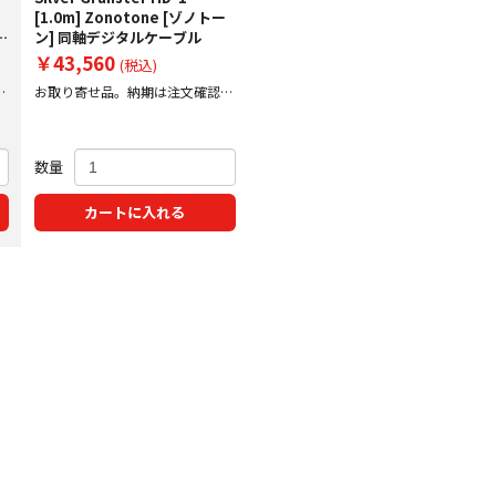
タ
[1.0m] Zonotone [ゾノトー
ン] 同軸デジタルケーブル
￥43,560
(税込)
後
お取り寄せ品。納期は注文確認後
にご案内
数量
カートに入れる