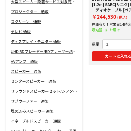
大型スピーカー設置サービス対象商品！
[1.2m] SAEC[サエク]
ーディオケーブル [ペア
プロジェクター 通販
￥244,530
(税込)
スクリーン 通販
在庫有り！営業日14時
で即日出荷！
最短翌日にお届け
テレビ 通販
ディスプレイ・モニター 通販
数量
UHD BDプレーヤー/BDプレーヤー/BDレコーダー 通販
カートに入れ
AVアンプ 通販
スピーカー 通販
センタースピーカー 通販
サラウンドスピーカーセット/シアターバー 通販
サブウーファー 通販
埋め込みスピーカー 通販
イネーブルドスピーカー 通販
SACDプレーヤー/CDプレーヤー 通販