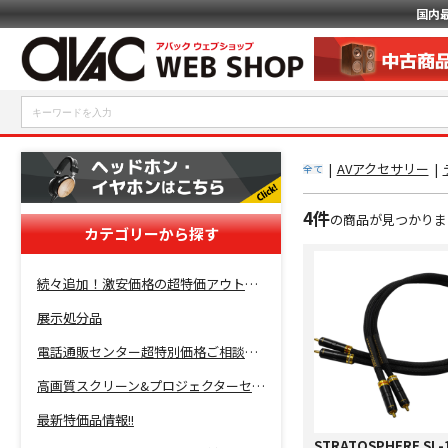
国内
|
AVアクセサリー
|
全て
4件
の商品が見つかりま
カテゴリーから探す
続々追加！激安価格の超特価アウトレットセール開催！
展示処分品
電話通販センター超特別価格ご相談コーナー！
高画質スクリーン&プロジェクターセット超特価！
最新特価品情報!!
STRATOSPHERE SL-