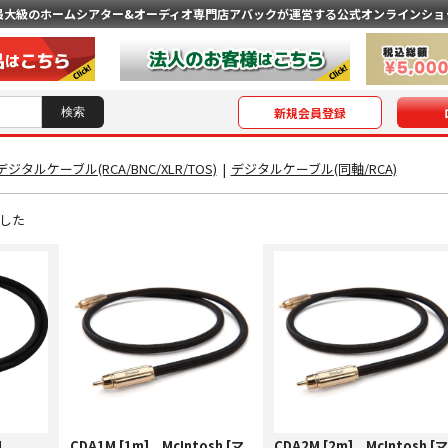
最大級のホームシアター&オーディオ専門店
アバックが運営する公式オンラインショ
新規会員登録
デジタルケーブル(RCA/BNC/XLR/TOS)
|
デジタルケーブル(同軸/RCA)
した
1
CDA1M [1m] McIntosh [マ
CDA2M [2m] McIntosh [