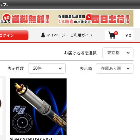
ップ。
0
マイページ
ご利用ガイド
￥0
ログイン
お届け地域を選択
表示件数
表示順
マ
Silver Granster HD-1