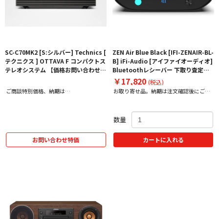
SC-C70MK2 [S:シルバー] Technics [
ZEN Air Blue Black [IFI-ZENAIR-BL-
テクニクス ] OTTAVA F コンパクトス
B] iFi-Audio [アイファイオーディオ]
テレオシステム 【価格お問い合わせ
Bluetoothレシーバー 下取り査定額
用】
20%アップ実施中！
￥17,820
(税込)
ご商談特別価格、納期は
お取り寄せ品。納期は注文確認後にご案
info@avac.co.jpまでお問合せ下さい！
内いたします。
数量
お問い合わせ特価
カートに入れる