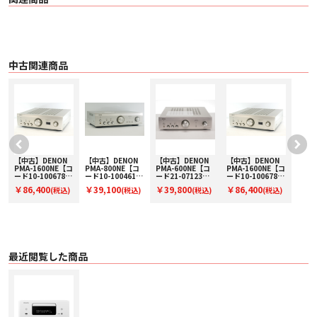
オーディオ特性
【CDプレーヤー部】
〇 再生周波数特性 10 Hz ～ 20 kHz
〇 ワウ・フラッター 測定限界（±0.001 % W.peak）以下
〇 サンプリング周波数 44.1 kHz
【アンプ部】
〇 定格出力 65 W + 65 W（4 Ω、 1 kHz、 THD+N 0.7 %）
中古関連商品
〇 実用最大出力 80 W + 80 W（4 Ω、 1 kHz、 THD+N 10 %、 JEITA）
〇 出力端子 スピーカー: 負荷 4 ～ 16 Ω
〇 トーンコントロール
・ SDB: +8 dB（100 Hz）
・ 低音: ±10 dB（100 Hz）
・ 高音: ±10 dB（10 kHz）
【AUX】
〇 入力感度 / 入力インピーダンス 200 mV / 30 kΩ
〇 周波数特性 10 Hz ～ 40 kHz（±3 dB）
〇 S/N比 90 dB（10 W、 4 Ω 、 IHF-A）
【中古】DENON
【中古】DENON
【中古】DENON
【中古】DENON
PMA-1600NE【コ
PMA-800NE【コ
PMA-600NE【コ
PMA-1600NE【コ
〇 全高調波歪率 0.1 %（1 kHz、 5 W、 4 Ω ）
ード10-100678】
ード10-100461】
ード21-07123】
ード10-100678】
【Phono】
プリメインアンプ
プリメインアンプ
プリメインアンプ
プリメインアンプ
￥86,400
￥39,100
￥39,800
￥86,400
〇 入力感度 / 入力インピーダンス 2.5 mV/47 kΩ
(税込)
(税込)
(税込)
(税込)
〇 S/N比 74 dB（IHF-A）
チューナー部
〇 受信周波数帯域
・ FM: 76.00 MHz ～ 95.00 MHz
・ AM: 522 kHz ～ 1629 kHz
最近閲覧した商品
無線LAN部
〇 ネットワーク種類（無線LAN 規格） IEEE 802.11a/b/g/n/ac 準拠、（Wi-Fi®
準拠）
〇 セキュリティ WEP 64bit, WEP 128bit, WPA/WPA2-PSK（AES）
,WPA/WPA2-PSK（TKIP） 、 WPA3-SAE（AES）