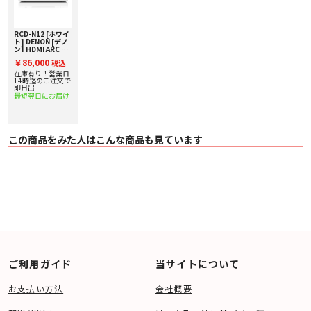
〇 無線周波数 2.4 GHz / 5 GHz
Bluetooth部
〇 バージョン 5.0
RCD-N12 [ホワイ
〇 対応プロファイル 受信: A2DP 1.2、 AVRCP 1.3、送信: A2DP 1.2
ト] DENON [デノ
〇 対応コーデック SBC
ン] HDMI ARC 対
応ネットワーク
〇 周波数帯域 / 送信出力 / 通信距離 2.4 GHz 帯域 / Class 1 / 約30 m （見通
￥86,000
税込
CD レシーバー 下
し距離）
取り査定額20%ア
在庫有り！営業日
※実際の通信範囲は機器間の障害物、電子レンジの電磁波、静電気、コードレ
ップ実施中！
14時迄のご注文で
即日出
スフォ
最短翌日にお届け
ン、受信感度、アンテナの性能、操作システム、アプリケーションソフトウェ
アなど
の影響により異なります。
入出力端子
この商品をみた人はこんな商品も見ています
〇 入力端子
・ アナログ入力×1
・ Phono（MM）入力×1
・ HDMI（ARC） ×1
・ 光デジタル入力×1
〇 出力端子
・ アナログ出力×1
・ サブウーファ ー出力×1
・ ヘッドフォン出力×1
〇 その他の入出力端子
・ ネットワーク ×1
・ USB-A（Front） ×1
ご利用ガイド
当サイトについて
・ FMアンテナ入力×1
・ AMアンテナ入力×1
お支払い方法
会社概要
総合
〇 外形寸法 W280 × H108 × D305 mm