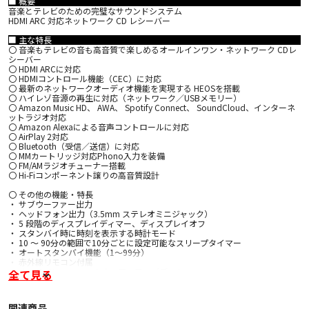
■ 概要
音楽とテレビのための完璧なサウンドシステム
HDMI ARC 対応ネットワーク CD レシーバー
■ 主な特長
〇 音楽もテレビの音も高音質で楽しめるオールインワン・ネットワーク CDレ
シーバー
〇 HDMI ARCに対応
〇 HDMIコントロール機能（CEC）に対応
〇 最新のネットワークオーディオ機能を実現する HEOSを搭載
〇 ハイレゾ音源の再生に対応（ネットワーク／USBメモリー）
〇 Amazon Music HD、 AWA、 Spotify Connect、 SoundCloud、インターネ
ットラジオ対応
〇 Amazon Alexaによる音声コントロールに対応
〇 AirPlay 2対応
〇 Bluetooth（受信／送信）に対応
〇 MMカートリッジ対応Phono入力を装備
〇 FM/AMラジオチューナー搭載
〇 Hi-Fiコンポーネント譲りの高音質設計
〇 その他の機能・特長
・ サブウーファー出力
・ ヘッドフォン出力（3.5mm ステレオミニジャック）
・ 5 段階のディスプレイディマー、ディスプレイオフ
・ スタンバイ時に時刻を表示する時計モード
・ 10 ～ 90分の範囲で10分ごとに設定可能なスリープタイマー
・ オートスタンバイ機能（1～99分）
・ 赤外線リモコン付属
・ オンライン・ファームウェア・アップデート
全て見る
・ 着脱式電源コード
■ 主な仕様
関連商品