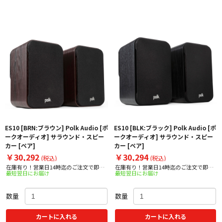
ES10 [BRN:ブラウン] Polk Audio [ポ
ES10 [BLK:ブラック] Polk Audio [ポ
ークオーディオ] サラウンド・スピー
ークオーディオ] サラウンド・スピー
カー [ペア]
カー [ペア]
￥30,292
￥30,294
(税込)
(税込)
在庫有り！営業日14時迄のご注文で即日
在庫有り！営業日14時迄のご注文で即日
最短翌日にお届け
最短翌日にお届け
出荷！
出荷！
数量
数量
カートに入れる
カートに入れる