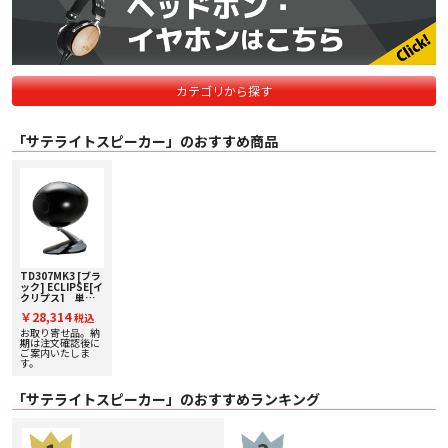
カテゴリから探す
「サテライトスピーカー」のおすすめ商品
TD307MK3 [ブラ
ック] ECLIPSE[イ
クリプス] 単品
スピーカー 下取り
￥28,314
税込
査定額20%アップ
実施中！
お取り寄せ品。納
期は注文確認後に
ご案内いたしま
す。
「サテライトスピーカー」のおすすめランキング