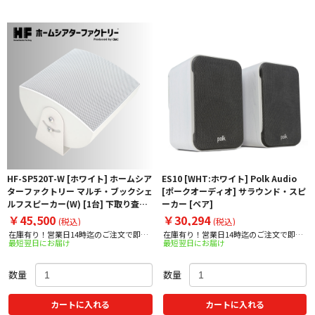
HF-SP520T-W [ホワイト] ホームシア
ES10 [WHT:ホワイト] Polk Audio
ターファクトリー マルチ・ブックシェ
[ポークオーディオ] サラウンド・スピ
ルフスピーカー(W) [1台] 下取り査定
ーカー [ペア]
額20%アップ実施中！
￥45,500
￥30,294
(税込)
(税込)
在庫有り！営業日14時迄のご注文で即日
在庫有り！営業日14時迄のご注文で即日
最短翌日にお届け
最短翌日にお届け
出荷！
出荷！
数量
数量
カートに入れる
カートに入れる