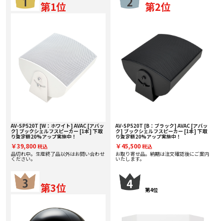
第1位
第2位
AV-SP520T [W：ホワイト] AVAC [アバッ
AV-SP520T [B：ブラック] AVAC [アバッ
ク] ブックシェルフスピーカー [1本] 下取
ク] ブックシェルフスピーカー [1本] 下取
り査定額20%アップ実施中！
り査定額20%アップ実施中！
￥39,800
￥45,500
税込
税込
品切れ中。生産終了品以外はお問い合わせ
お取り寄せ品。納期は注文確認後にご案内
ください。
いたします。
第3位
第4位