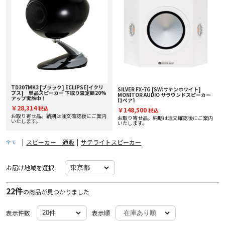
TD307MK3 [ブラック] ECLIPSE[イクリ
SILVER FX-7G [SW:サテンホワイト]
プス] 単品スピーカー 下取り査定額20%
MONITOR AUDIO サラウンドスピーカー
アップ実施中！
[1ペア]
￥28,314
税込
￥148,500
税込
お取り寄せ品。納期は注文確認後にご案内
お取り寄せ品。納期は注文確認後にご案内
いたします。
いたします。
|
スピーカー 通販
|
サテライトスピーカー
全て
お届け地域を選択
22件
の商品が見つかりました
表示件数
表示順