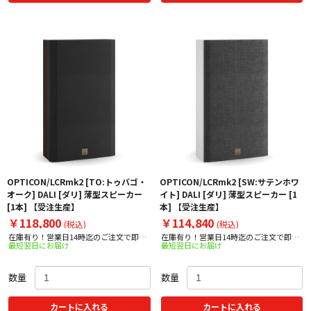
OPTICON/LCRmk2 [TO:トゥバゴ・
OPTICON/LCRmk2 [SW:サテンホワ
オーク] DALI [ダリ] 薄型スピーカー
イト] DALI [ダリ] 薄型スピーカー [1
[1本] 【受注生産】
本] 【受注生産】
￥118,800
￥114,840
(税込)
(税込)
在庫有り！営業日14時迄のご注文で即日
在庫有り！営業日14時迄のご注文で即日
最短翌日にお届け
最短翌日にお届け
出荷！
出荷！
数量
数量
カートに入れる
カートに入れる