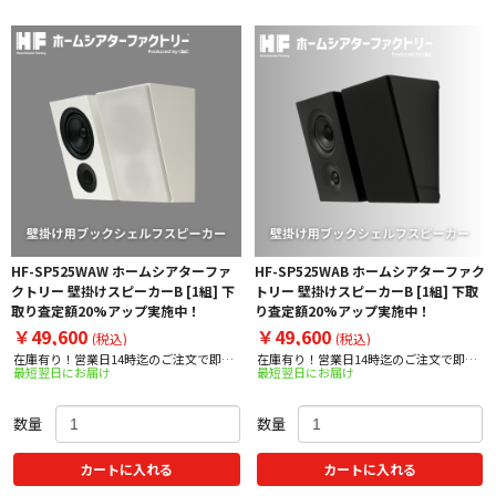
HF-SP525WAW ホームシアターファ
HF-SP525WAB ホームシアターファク
クトリー 壁掛けスピーカーB [1組] 下
トリー 壁掛けスピーカーB [1組] 下取
取り査定額20%アップ実施中！
り査定額20%アップ実施中！
￥49,600
￥49,600
(税込)
(税込)
在庫有り！営業日14時迄のご注文で即日
在庫有り！営業日14時迄のご注文で即日
最短翌日にお届け
最短翌日にお届け
出荷！
出荷！
数量
数量
カートに入れる
カートに入れる