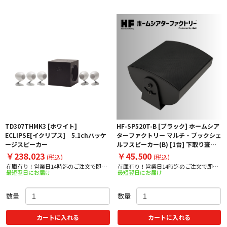
TD307THMK3 [ホワイト]
HF-SP520T-B [ブラック] ホームシア
ECLIPSE[イクリプス] 5.1chパッケ
ターファクトリー マルチ・ブックシェ
ージスピーカー
ルフスピーカー(B) [1台] 下取り査定
額20%アップ実施中！
￥238,023
￥45,500
(税込)
(税込)
在庫有り！営業日14時迄のご注文で即日
在庫有り！営業日14時迄のご注文で即日
最短翌日にお届け
最短翌日にお届け
出荷！
出荷！
数量
数量
カートに入れる
カートに入れる