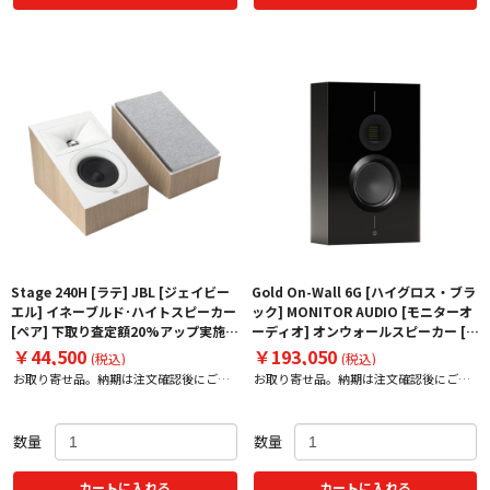
Stage 240H [ラテ] JBL [ジェイビー
Gold On-Wall 6G [ハイグロス・ブラ
エル] イネーブルド･ハイトスピーカー
ック] MONITOR AUDIO [モニターオ
[ペア] 下取り査定額20%アップ実施
ーディオ] オンウォールスピーカー [1
中！
台] 下取り査定額20%アップ実施中！
￥44,500
￥193,050
(税込)
(税込)
お取り寄せ品。納期は注文確認後にご案
お取り寄せ品。納期は注文確認後にご案
内いたします。
内いたします。
数量
数量
カートに入れる
カートに入れる