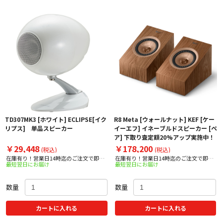
TD307MK3 [ホワイト] ECLIPSE[イク
R8 Meta [ウォールナット] KEF [ケー
リプス] 単品スピーカー
イーエフ] イネーブルドスピーカー [ペ
ア] 下取り査定額20%アップ実施中！
￥29,448
￥178,200
(税込)
(税込)
在庫有り！営業日14時迄のご注文で即日
在庫有り！営業日14時迄のご注文で即日
最短翌日にお届け
最短翌日にお届け
出荷！
出荷！
数量
数量
カートに入れる
カートに入れる