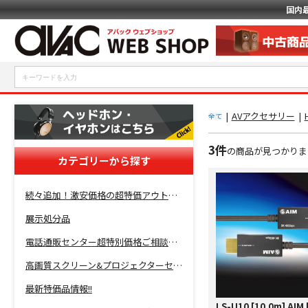
国内
|
AVアクセサリー
|
全て
3件
の商品が見つかりま
カテゴリーから探す
続々追加！激安価格の超特価アウトレットセール開催！
展示処分品
電話通販センター超特別価格ご相談コーナー！
高画質スクリーン&プロジェクターセット超特価！
最新特価品情報!!
LS-U10 [10.0m] AI