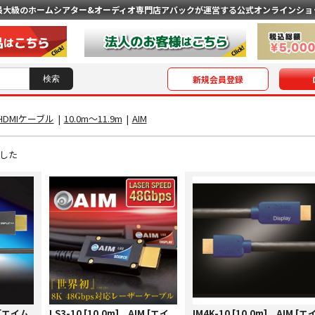
最大級のホームシアター&オーディオ専門店
アバックが運営する公式オンラインショ
新規会員登録
HDMIケーブル
|
10.0m〜11.9m
|
AIM
した
M [エイム
LS3-10 [10.0m] AIM [エイ
IM4K-10 [10.0m] AIM [エ