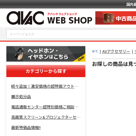
国内
|
AVアクセサリー
|
全て
お探しの商品は見
カテゴリーから探す
続々追加！激安価格の超特価アウトレットセール開催！
展示処分品
電話通販センター超特別価格ご相談コーナー！
高画質スクリーン&プロジェクターセット超特価！
最新特価品情報!!