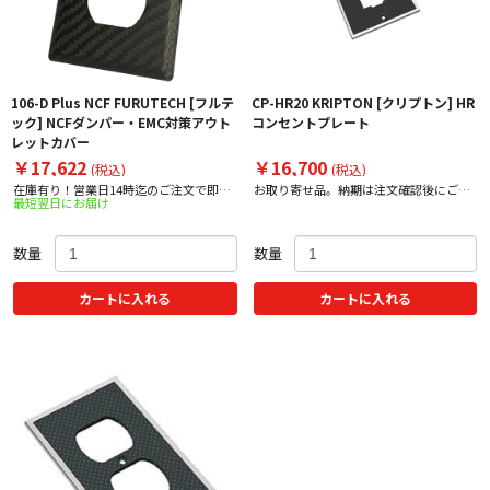
106-D Plus NCF FURUTECH [フルテ
CP-HR20 KRIPTON [クリプトン] HR
ック] NCFダンパー・EMC対策アウト
コンセントプレート
レットカバー
￥17,622
￥16,700
(税込)
(税込)
在庫有り！営業日14時迄のご注文で即日
お取り寄せ品。納期は注文確認後にご案
最短翌日にお届け
出荷！
内いたします。
数量
数量
カートに入れる
カートに入れる