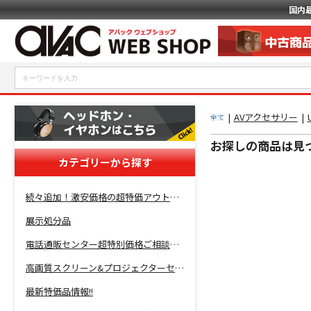
国内
|
AVアクセサリー
|
全て
お探しの商品は見
カテゴリーから探す
続々追加！激安価格の超特価アウトレットセール開催！
展示処分品
電話通販センター超特別価格ご相談コーナー！
高画質スクリーン&プロジェクターセット超特価！
最新特価品情報!!