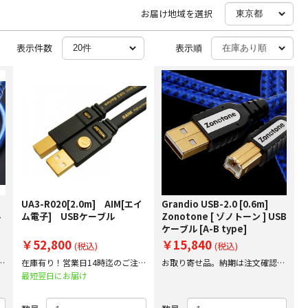
お届け地域を選択
表示件数
表示順
UA3-R020[2.0m] AIM[エイ
Grandio USB-2.0 [0.6m]
ル
ム電子] USBケーブル
Zonotone [ ゾノトーン ] USB
ケーブル [A-B type]
￥52,800
￥15,840
(税込)
(税込)
文
在庫有り！営業日14時迄のご注文
お取り寄せ品。納期は注文確認後
で即日出荷！
にご案内
最短翌日にお届け