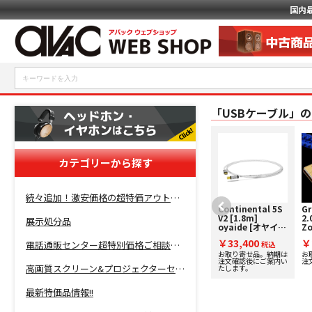
国内
「USBケーブル」
カテゴリーから探す
続々追加！激安価格の超特価アウトレットセール開催！
UA3-
Continental 5S
Gr
R030[3.0m]
V2 [1.8m]
2.
展示処分品
AIM[エイム電
oyaide [オヤイ
Zo
子] USBケーブ
デ] USBケーブル
ト
￥54,720
￥33,400
￥
電話通販センター超特別価格ご相談コーナー！
ル
税込
税込
ブル
品切れ中。生産終了品
お取り寄せ品。納期は
お
以外はお問い合わせく
注文確認後にご案内い
注
高画質スクリーン&プロジェクターセット超特価！
ださい。
たします。
最新特価品情報!!