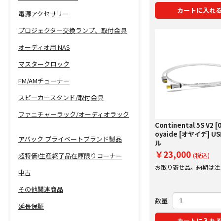
カートに入れ
電源アクセサリー
プロジェクター交換ランプ、取付金具
オーディオ用 NAS
マスタークロック
FM/AMチューナー
スピーカースタンド/取付金具
ファニチャーラック/オーディオラック
Continental 5S V2 [
oyaide [オヤイデ] 
アバック プライベートブランド製品
ル
￥23,000
(税込)
超特価!生産終了品在庫限りコーナー
お取り寄せ品。納期は注
中古
にご案内いたします。
その他関連商品
数量
延長保証
カートに入れ