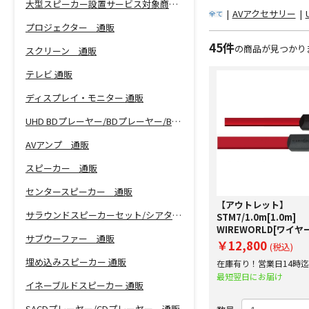
大型スピーカー設置サービス対象商品！
|
AVアクセサリー
|
全て
プロジェクター 通販
45件
の商品が見つかり
スクリーン 通販
テレビ 通販
ディスプレイ・モニター 通販
UHD BDプレーヤー/BDプレーヤー/BDレコーダー 通販
AVアンプ 通販
スピーカー 通販
センタースピーカー 通販
【アウトレット】
サラウンドスピーカーセット/シアターバー 通販
STM7/1.0m[1.0m]
WIREWORLD[ワイ
サブウーファー 通販
ド] USBケーブル【
￥12,800
(税込)
外箱に若干の汚れ⇒限
埋め込みスピーカー 通販
在庫有り！営業日14時
レット】
で即日出荷！
最短翌日にお届け
イネーブルドスピーカー 通販
SACDプレーヤー/CDプレーヤー 通販