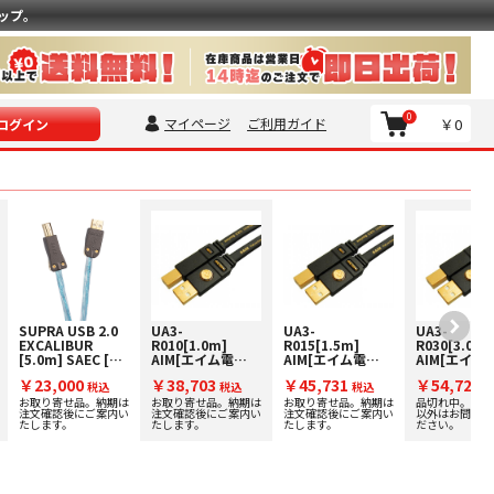
ップ。
0
マイページ
ご利用ガイド
￥0
ログイン
SUPRA USB 2.0
UA3-
UA3-
UA3-
EXCALIBUR
R010[1.0m]
R015[1.5m]
R030[3.0
[5.0m] SAEC [サ
AIM[エイム電
AIM[エイム電
AIM[エイム
エク] USBケーブ
子] USBケーブ
子] USBケーブ
子] USBケ
￥23,000
￥38,703
￥45,731
￥54,720
ル
税込
ル
税込
ル
税込
ル
お取り寄せ品。納期は
お取り寄せ品。納期は
お取り寄せ品。納期は
品切れ中。生産
注文確認後にご案内い
注文確認後にご案内い
注文確認後にご案内い
以外はお問い合
たします。
たします。
たします。
ださい。