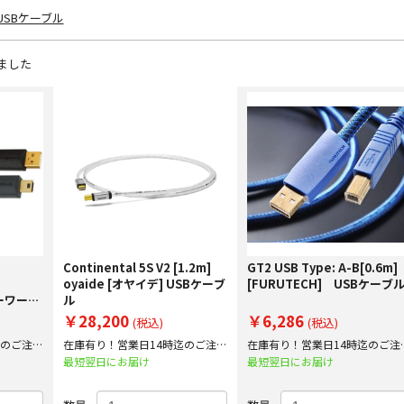
USBケーブル
ました
Continental 5S V2 [1.2m]
GT2 USB Type: A-B[0.6m]
oyaide [オヤイデ] USBケーブ
[FURUTECH] USBケーブ
ヤーワール
ル
箱凹み・
￥28,200
￥6,286
(税込)
(税込)
定アウト
迄のご注文
在庫有り！営業日14時迄のご注文
在庫有り！営業日14時迄のご注
で即日出荷！
で即日出荷！
最短翌日にお届け
最短翌日にお届け