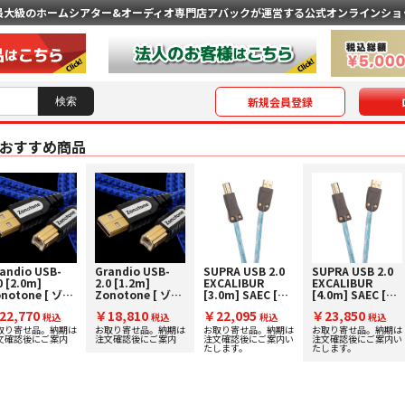
最大級のホームシアター&オーディオ専門店
アバックが運営する公式オンラインショ
新規会員登録
のおすすめ商品
andio USB-
Grandio USB-
SUPRA USB 2.0
SUPRA USB 2.0
0 [2.0m]
2.0 [1.2m]
EXCALIBUR
EXCALIBUR
notone [ ゾノ
Zonotone [ ゾノ
[3.0m] SAEC [サ
[4.0m] SAEC [サ
ーン ] USBケー
トーン ] USBケー
エク] USBケーブ
エク] USBケーブ
22,770
￥18,810
￥22,095
￥23,850
 [A-B type]
税込
ブル [A-B type]
税込
ル
税込
ル
税込
取り寄せ品。納期は
お取り寄せ品。納期は
お取り寄せ品。納期は
お取り寄せ品。納期は
文確認後にご案内
注文確認後にご案内
注文確認後にご案内い
注文確認後にご案内い
たします。
たします。