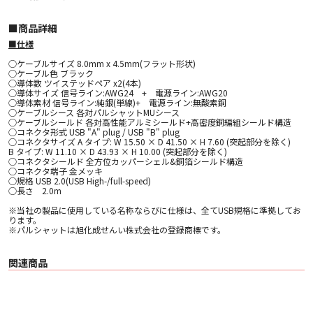
■︎商品詳細
■仕様
○ケーブルサイズ 8.0mm x 4.5mm(フラット形状)
○ケーブル色 ブラック
○導体数 ツイステッドペア x2(4本)
○導体サイズ 信号ライン:AWG24 + 電源ライン:AWG20
○導体素材 信号ライン:純銀(単線)+ 電源ライン:無酸素銅
○ケーブルシース 各対パルシャットMUシース
○ケーブルシールド 各対高性能アルミシールド+高密度銅編組シールド構造
○コネクタ形式 USB "A" plug / USB "B" plug
○コネクタサイズ A タイプ: W 15.50 × D 41.50 × H 7.60 (突起部分を除く)
B タイプ: W 11.10 × D 43.93 × H 10.00 (突起部分を除く)
○コネクタシールド 全方位カッパーシェル&銅箔シールド構造
○コネクタ端子 金メッキ
○規格 USB 2.0(USB High-/full-speed)
○長さ 2.0m
※当社の製品に使用している名称ならびに仕様は、全てUSB規格に準拠してお
ります。
※パルシャットは旭化成せんい株式会社の登録商標です。
関連商品