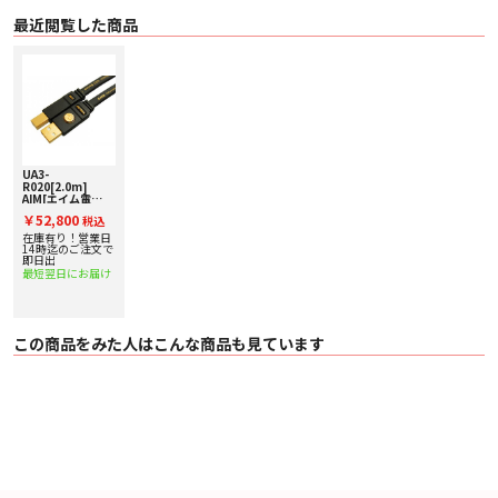
最近閲覧した商品
UA3-
R020[2.0m]
AIM[エイム電
子] USBケーブ
￥52,800
税込
ル
在庫有り！営業日
14時迄のご注文で
即日出
最短翌日にお届け
この商品をみた人はこんな商品も見ています