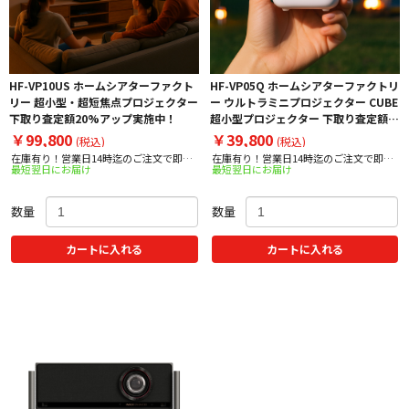
HF-VP10US ホームシアターファクト
HF-VP05Q ホームシアターファクトリ
リー 超小型・超短焦点プロジェクター
ー ウルトラミニプロジェクター CUBE
下取り査定額20%アップ実施中！
超小型プロジェクター 下取り査定額
20%アップ実施中！
￥99,800
￥39,800
(税込)
(税込)
在庫有り！営業日14時迄のご注文で即日
在庫有り！営業日14時迄のご注文で即日
最短翌日にお届け
最短翌日にお届け
出荷！
出荷！
数量
数量
カートに入れる
カートに入れる