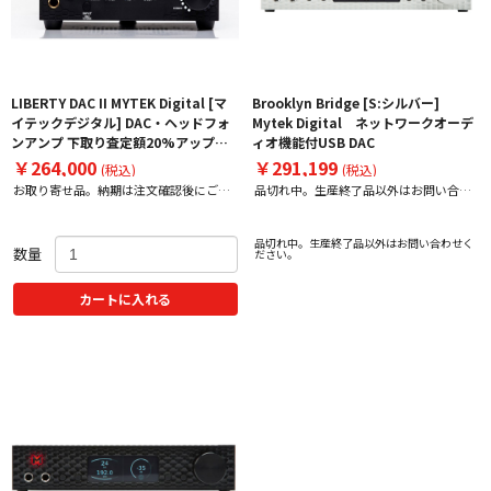
LIBERTY DAC II MYTEK Digital [マ
Brooklyn Bridge [S:シルバー]
イテックデジタル] DAC・ヘッドフォ
Mytek Digital ネットワークオーデ
ンアンプ 下取り査定額20%アップ実
ィオ機能付USB DAC
施中！
￥264,000
￥291,199
(税込)
(税込)
お取り寄せ品。納期は注文確認後にご案
品切れ中。生産終了品以外はお問い合わ
内いたします。
せください。
品切れ中。生産終了品以外はお問い合わせく
数量
ださい。
カートに入れる