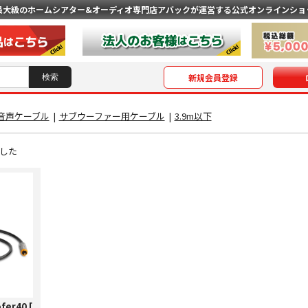
最大級のホームシアター&オーディオ専門店
アバックが運営する公式オンラインショ
新規会員登録
音声ケーブル
|
サブウーファー用ケーブル
|
3.9m以下
した
fer40 [