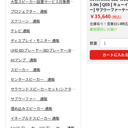
大型スピーカー設置サービス対象商品！
3.0m ] QED [ キュ
ー] サブウーファーケ
プロジェクター 通販
￥35,640
(税込)
スクリーン 通販
在庫有り！営業日14時
で即日出荷！
最短翌日にお届け
テレビ 通販
ディスプレイ・モニター 通販
数量
UHD BDプレーヤー/BDプレーヤー/BDレコーダー 通販
カートに入れ
AVアンプ 通販
スピーカー 通販
センタースピーカー 通販
サラウンドスピーカーセット/シアターバー 通販
サブウーファー 通販
埋め込みスピーカー 通販
イネーブルドスピーカー 通販
SACDプレーヤー/CDプレーヤー 通販