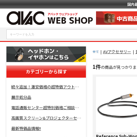
国内
|
AVアクセサリー
|
全て
1件
の商品が見つかりま
カテゴリーから探す
続々追加！激安価格の超特価アウトレットセール開催！
展示処分品
電話通販センター超特別価格ご相談コーナー！
高画質スクリーン&プロジェクターセット超特価！
最新特価品情報!!
Reference Sub-Woo