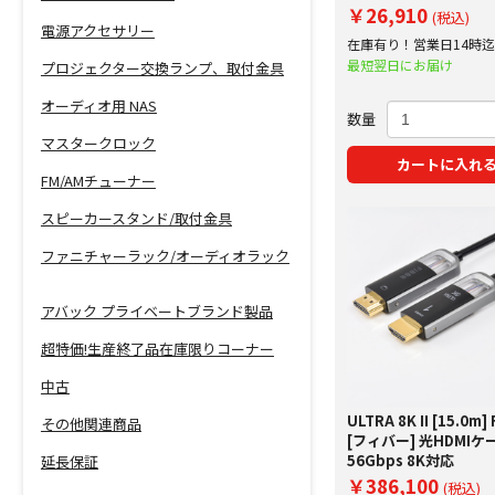
ケーブル
￥26,910
(税込)
電源アクセサリー
在庫有り！営業日14時
で即日出荷！
最短翌日にお届け
プロジェクター交換ランプ、取付金具
オーディオ用 NAS
数量
マスタークロック
カートに入れ
FM/AMチューナー
スピーカースタンド/取付金具
ファニチャーラック/オーディオラック
アバック プライベートブランド製品
超特価!生産終了品在庫限りコーナー
中古
ULTRA 8K II [15.0m]
その他関連商品
[フィバー] 光HDMIケ
56Gbps 8K対応
延長保証
￥386,100
(税込)