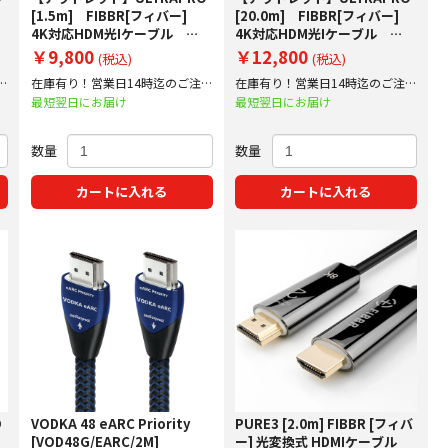
]
[1.5m] FIBBR[フィバー]
[20.0m] FIBBR[フィバー]
4K対応HDM光Iケーブル
4K対応HDM光Iケーブル
FIBBRスタンダードモデル
FIBBRスタンダードモデル
￥9,800
￥12,800
(税込)
(税込)
ARC非対応
ARC非対応
文
在庫有り！営業日14時迄のご注文
在庫有り！営業日14時迄のご注文
で即日出荷！
で即日出荷！
最短翌日にお届け
最短翌日にお届け
数量
数量
カートに入れる
カートに入れる
O
VODKA 48 eARC Priority
PURE3 [2.0m] FIBBR [フィバ
[VOD48G/EARC/2M]
ー] 光変換式 HDMIケーブル