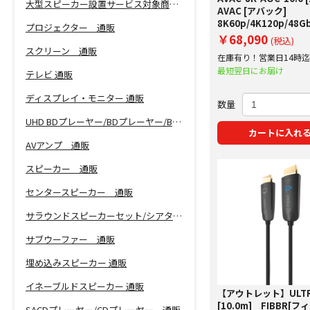
大型スピーカー設置サービス対象商品！
AVAC [アバック]
8K60p/4K120p/48
プロジェクター 通販
HDMIケーブル
￥68,090
(税込)
スクリーン 通販
在庫有り！営業日14時
で即日出荷！
最短翌日にお届け
テレビ 通販
ディスプレイ・モニター 通販
数量
UHD BDプレーヤー/BDプレーヤー/BDレコーダー 通販
カートに入れ
AVアンプ 通販
スピーカー 通販
センタースピーカー 通販
サラウンドスピーカーセット/シアターバー 通販
サブウーファー 通販
埋め込みスピーカー 通販
イネーブルドスピーカー 通販
【アウトレット】ULTR
[10.0m] FIBBR[
SACDプレーヤー/CDプレーヤー 通販