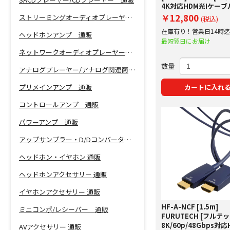
4K対応HDM光Iケー
FIBBRスタンダードモ
￥12,800
ストリーミングオーディオプレーヤー 通販
(税込)
ARC非対応
在庫有り！営業日14時
ヘッドホンアンプ 通販
で即日出荷！
最短翌日にお届け
ネットワークオーディオプレーヤー 通販
数量
アナログプレーヤー/アナログ関連商品 通販
プリメインアンプ 通販
カートに入れ
コントロールアンプ 通販
パワーアンプ 通販
アップサンプラー・D/Dコンバーター 通販
ヘッドホン・イヤホン 通販
ヘッドホンアクセサリー 通販
イヤホンアクセサリー 通販
HF-A-NCF [1.5m]
ミニコンポ/レシーバー 通販
FURUTECH [フルテッ
8K/60p/48Gbps対応
AVアクセサリー 通販