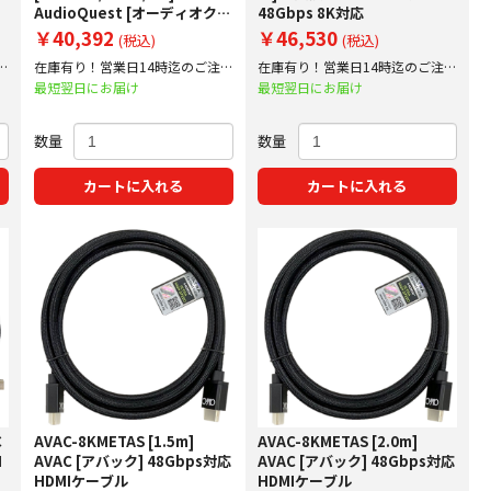
AudioQuest [オーディオクエ
48Gbps 8K対応
スト] HDMI 2.1 8K-10K,eArc
￥40,392
￥46,530
(税込)
(税込)
48Gbps対応 HDMIケーブル
文
在庫有り！営業日14時迄のご注文
在庫有り！営業日14時迄のご注文
で即日出荷！
で即日出荷！
最短翌日にお届け
最短翌日にお届け
数量
数量
カートに入れる
カートに入れる
C
AVAC-8KMETAS [1.5m]
AVAC-8KMETAS [2.0m]
I
AVAC [アバック] 48Gbps対応
AVAC [アバック] 48Gbps対応
HDMIケーブル
HDMIケーブル