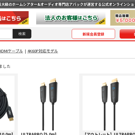
最大級のホームシアター&オーディオ専門店
アバックが運営する公式オンラインショ
新規会員登録
HDMIケーブル
|
4K60P対応モデル
ました
10.0m]
ULTRAPRO [5.0m]
【アウトレット】ULTRAPR