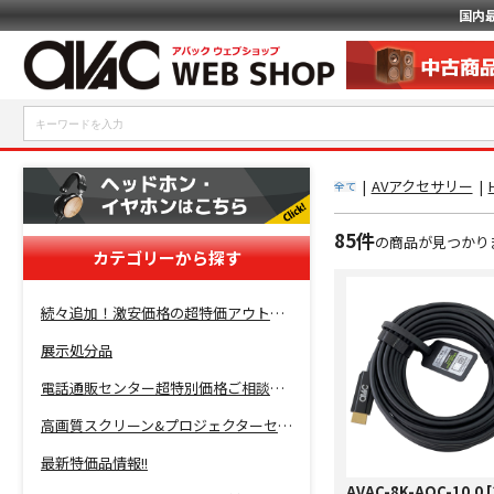
国内
|
AVアクセサリー
|
全て
85件
の商品が見つかり
カテゴリーから探す
続々追加！激安価格の超特価アウトレットセール開催！
展示処分品
電話通販センター超特別価格ご相談コーナー！
高画質スクリーン&プロジェクターセット超特価！
最新特価品情報!!
AVAC-8K-AOC-10.0 [