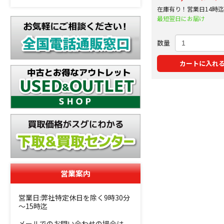
在庫有り！営業日14時
で即日出荷！
最短翌日にお届け
数量
カートに入れ
営業案内
営業日:弊社特定休日を除く9時30分
～15時迄
メールでのお問い合わせの場合は、