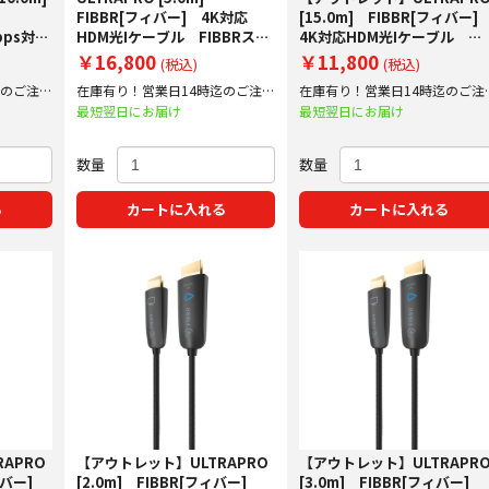
FIBBR[フィバー] 4K対応
[15.0m] FIBBR[フィバー
Gbps対応
HDM光Iケーブル FIBBRスタ
4K対応HDM光Iケーブル
ンダードモデル ARC非対応
FIBBRスタンダードモデル
￥16,800
￥11,800
(税込)
(税込)
ARC非対応
迄のご注文
在庫有り！営業日14時迄のご注文
在庫有り！営業日14時迄のご注
で即日出荷！
で即日出荷！
最短翌日にお届け
最短翌日にお届け
数量
数量
る
カートに入れる
カートに入れる
APRO
【アウトレット】ULTRAPRO
【アウトレット】ULTRAPR
フィバー]
[2.0m] FIBBR[フィバー]
[3.0m] FIBBR[フィバー]