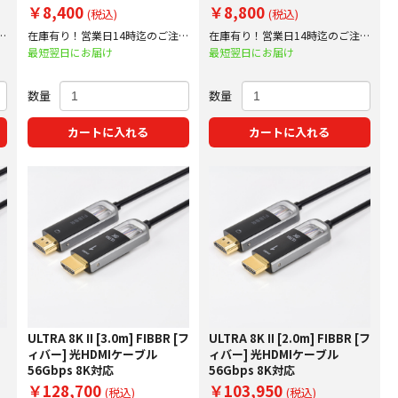
￥8,400
￥8,800
(税込)
(税込)
文
在庫有り！営業日14時迄のご注文
在庫有り！営業日14時迄のご注文
で即日出荷！
で即日出荷！
最短翌日にお届け
最短翌日にお届け
数量
数量
カートに入れる
カートに入れる
ULTRA 8K II [3.0m] FIBBR [フ
ULTRA 8K II [2.0m] FIBBR [フ
ィバー] 光HDMIケーブル
ィバー] 光HDMIケーブル
56Gbps 8K対応
56Gbps 8K対応
￥128,700
￥103,950
(税込)
(税込)