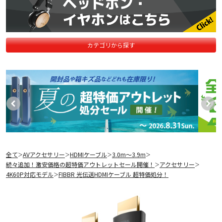
カテゴリから探す
全て
AVアクセサリー
HDMIケーブル
3.0m〜3.9m
＞
＞
＞
＞
続々追加！激安価格の超特価アウトレットセール開催！
アクセサリー
＞
＞
4K60P対応モデル
FIBBR 光伝送HDMIケーブル 超特価処分！
＞