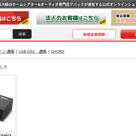
最大級のホームシアター&オーディオ専門店
アバックが運営する公式オンラインショ
新規会員登録
ン 通販
|
USB DAC 通販
|
CHORD
した
ronics