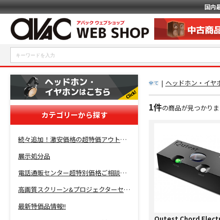
国内
|
ヘッドホン・イヤホ
全て
1件
の商品が見つかりま
カテゴリーから探す
続々追加！激安価格の超特価アウトレットセール開催！
展示処分品
電話通販センター超特別価格ご相談コーナー！
高画質スクリーン&プロジェクターセット超特価！
最新特価品情報!!
Qutest Chord Elect