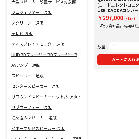
大型スピーカー設置サービス対象商品！
[コードエレクトロニク
USB-DAC DAコンバ
プロジェクター 通販
￥297,000
(税込)
スクリーン 通販
お取り寄せ品。納期は注
にご案内いたします。
テレビ 通販
ディスプレイ・モニター 通販
数量
UHD BDプレーヤー/BDプレーヤー/BDレコーダー 通販
カートに入れ
AVアンプ 通販
スピーカー 通販
センタースピーカー 通販
サラウンドスピーカーセット/シアターバー 通販
サブウーファー 通販
埋め込みスピーカー 通販
イネーブルドスピーカー 通販
SACDプレーヤー/CDプレーヤー 通販