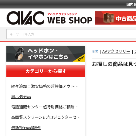
国内
|
AVアクセサリー
|
全て
お探しの商品は見
カテゴリーから探す
続々追加！激安価格の超特価アウトレットセール開催！
展示処分品
電話通販センター超特別価格ご相談コーナー！
高画質スクリーン&プロジェクターセット超特価！
最新特価品情報!!