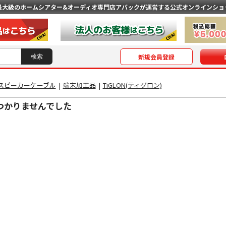
最大級のホームシアター&オーディオ専門店
アバックが運営する公式オンラインショ
新規会員登録
スピーカーケーブル
|
端末加工品
|
TiGLON(ティグロン)
つかりませんでした