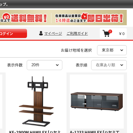
ップ。
0
マイページ
ご利用ガイド
￥0
ログイン
お届け地域を選択
表示件数
表示順
KF-2900M HAMILEX [ハヤミ
A-1233 HAMILEX [ハヤミ工