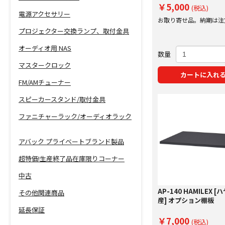
￥5,000
(税込)
電源アクセサリー
お取り寄せ品。納期は注
にご案内いたします。
プロジェクター交換ランプ、取付金具
オーディオ用 NAS
数量
マスタークロック
カートに入れ
FM/AMチューナー
スピーカースタンド/取付金具
ファニチャーラック/オーディオラック
アバック プライベートブランド製品
超特価!生産終了品在庫限りコーナー
中古
AP-140 HAMILEX 
その他関連商品
産] オプション棚板
延長保証
￥7,000
(税込)