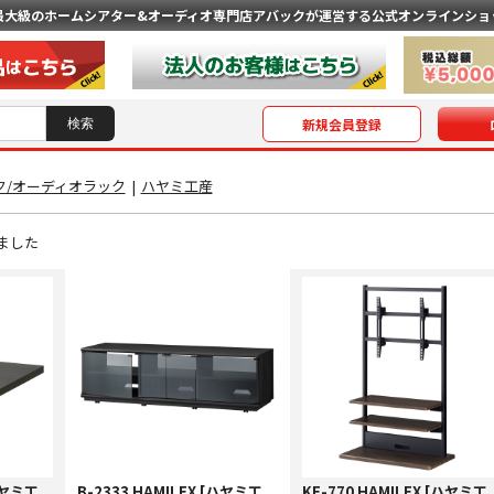
最大級のホームシアター&オーディオ専門店
アバックが運営する公式オンラインショ
新規会員登録
ク/オーディオラック
|
ハヤミ工産
ました
[ハヤミ工
B-2333 HAMILEX [ハヤミ工
KF-770 HAMILEX [ハヤミ工