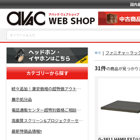
国内
|
ファニチャーラッ
全て
31件
の商品が見つかり
カテゴリーから探す
続々追加！激安価格の超特価アウトレットセール開催！
展示処分品
電話通販センター超特別価格ご相談コーナー！
高画質スクリーン&プロジェクターセット超特価！
最新特価品情報!!
G-3611 HAMILEX 