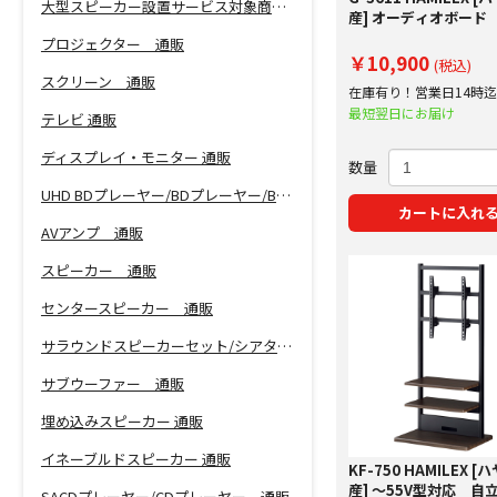
大型スピーカー設置サービス対象商品！
産] オーディオボード
プロジェクター 通販
￥10,900
(税込)
スクリーン 通販
在庫有り！営業日14時
で即日出荷！
最短翌日にお届け
テレビ 通販
ディスプレイ・モニター 通販
数量
UHD BDプレーヤー/BDプレーヤー/BDレコーダー 通販
カートに入れ
AVアンプ 通販
スピーカー 通販
センタースピーカー 通販
サラウンドスピーカーセット/シアターバー 通販
サブウーファー 通販
埋め込みスピーカー 通販
イネーブルドスピーカー 通販
KF-750 HAMILEX 
産] ～55V型対応 自
SACDプレーヤー/CDプレーヤー 通販