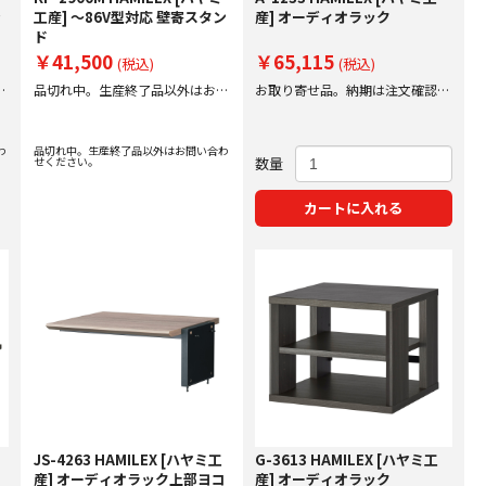
ン
工産] ～86V型対応 壁寄スタン
産] オーディオラック
ド
￥41,500
￥65,115
(税込)
(税込)
問
品切れ中。生産終了品以外はお問
お取り寄せ品。納期は注文確認後
い合わせください。
にご案内いたします。
わ
品切れ中。生産終了品以外はお問い合わ
せください。
数量
カートに入れる
JS-4263 HAMILEX [ハヤミ工
G-3613 HAMILEX [ハヤミ工
産] オーディオラック上部ヨコ
産] オーディオラック