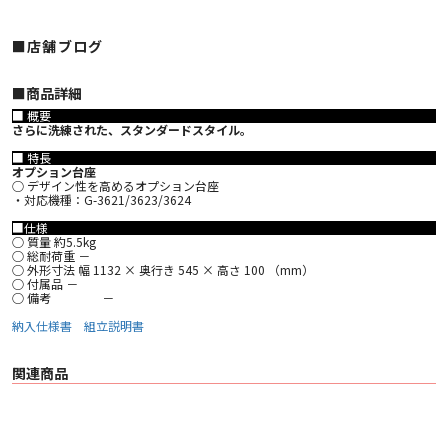
■店舗ブログ
■︎商品詳細
■ 概要
さらに洗練された、スタンダードスタイル。
■ 特長
オプション台座
○ デザイン性を高めるオプション台座
・対応機種：G-3621/3623/3624
■仕様
○ 質量 約5.5kg
○ 総耐荷重 －
○ 外形寸法 幅 1132 × 奥行き 545 × 高さ 100 （mm）
○ 付属品 －
○ 備考 －
納入仕様書
組立説明書
関連商品