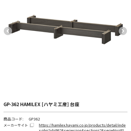
GP-362 HAMILEX [ハヤミ工産] 台座
商品コード:
GP362
https://hamilex.hayami.co.jp/products/detail/inde
メーカーサイト
x.php?id=862&series=on&section=2&serieNo=81