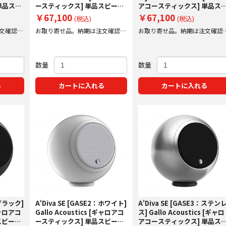
単品スピ
ースティックス] 単品スピーカ
アコースティックス] 単品ス
ー 【受注発注】
ーカー 【受注発注】
￥67,100
￥67,100
(税込)
(税込)
文確認後
お取り寄せ品。納期は注文確認後
お取り寄せ品。納期は注文確認
にご案内いたします。
にご案内いたします。
数量
数量
る
カートに入れる
カートに入れる
：ブラック]
A'Diva SE [GASE2：ホワイト]
A'Diva SE [GASE3：ステン
[ギャロアコ
Gallo Acoustics [ギャロアコ
ス] Gallo Acoustics [ギャロ
スピーカ
ースティックス] 単品スピーカ
アコースティックス] 単品ス