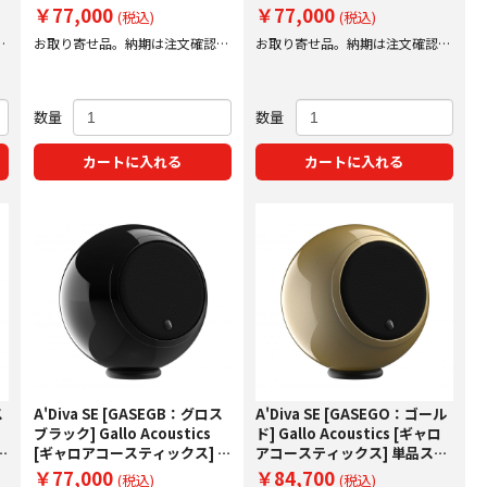
スピーカー 【受注発注】
スピーカー 【受注発注】
￥77,000
￥77,000
(税込)
(税込)
後
お取り寄せ品。納期は注文確認後
お取り寄せ品。納期は注文確認後
にご案内いたします。
にご案内いたします。
数量
数量
カートに入れる
カートに入れる
ス
A'Diva SE [GASEGB：グロス
A'Diva SE [GASEGO：ゴール
ブラック] Gallo Acoustics
ド] Gallo Acoustics [ギャロ
単
[ギャロアコースティックス] 単
アコースティックス] 単品スピ
品スピーカー 【受注発注】
ーカー 【受注発注】
￥77,000
￥84,700
(税込)
(税込)