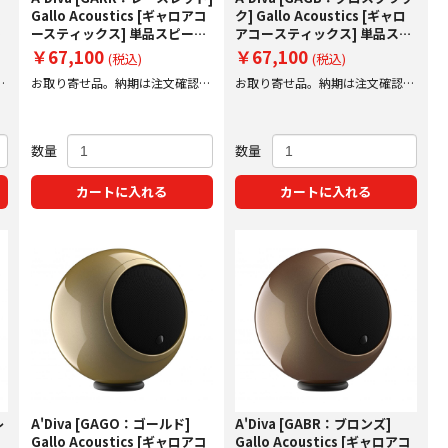
コ
Gallo Acoustics [ギャロアコ
ク] Gallo Acoustics [ギャロ
カ
ースティックス] 単品スピーカ
アコースティックス] 単品スピ
ー 【受注発注】
ーカー 【受注発注】
￥67,100
￥67,100
(税込)
(税込)
後
お取り寄せ品。納期は注文確認後
お取り寄せ品。納期は注文確認後
にご案内いたします。
にご案内いたします。
数量
数量
カートに入れる
カートに入れる
レ
A'Diva [GAGO：ゴールド]
A'Diva [GABR：ブロンズ]
Gallo Acoustics [ギャロアコ
Gallo Acoustics [ギャロアコ