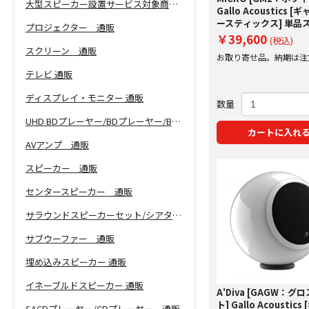
大型スピーカー設置サービス対象商品！
Gallo Acoustics 
ースティックス] 単品
プロジェクター 通販
ー
￥39,600
(税込)
スクリーン 通販
お取り寄せ品。納期は注
にご案内いたします。
テレビ 通販
ディスプレイ・モニター 通販
数量
UHD BDプレーヤー/BDプレーヤー/BDレコーダー 通販
カートに入れ
AVアンプ 通販
スピーカー 通販
センタースピーカー 通販
サラウンドスピーカーセット/シアターバー 通販
サブウーファー 通販
埋め込みスピーカー 通販
イネーブルドスピーカー 通販
A'Diva [GAGW：グ
ト] Gallo Acoustics
SACDプレーヤー/CDプレーヤー 通販