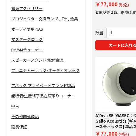
ー
￥77,000
(税込)
電源アクセサリー
お取り寄せ品。納期は注
にご案内いたします。
プロジェクター交換ランプ、取付金具
オーディオ用 NAS
数量
マスタークロック
カートに入れ
FM/AMチューナー
スピーカースタンド/取付金具
ファニチャーラック/オーディオラック
アバック プライベートブランド製品
超特価!生産終了品在庫限りコーナー
中古
A'Diva SE [GASEC
その他関連商品
Gallo Acoustics 
ースティックス] 単品
延長保証
ー 【受注発注】
￥77,000
(税込)