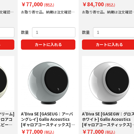
ー
ーカー
￥77,000
￥84,700
(税込)
(税込)
文確認後
お取り寄せ品。納期は注文確認後
お取り寄せ品。納期は注文確認
にご案内いたします。
にご案内いたします。
数量
数量
る
カートに入れる
カートに入れる
：クリーム]
A'Diva SE [GASEUG：アーバ
A'Diva SE [GASEGW：グロ
[ギャロアコ
ングレイ] Gallo Acoustics
ホワイト] Gallo Acoustics
スピーカ
[ギャロアコースティックス] 単
[ギャロアコースティックス] 
品スピーカー 【受注発注】
品スピーカー 【受注発注】
￥77,000
￥77,000
(税込)
(税込)