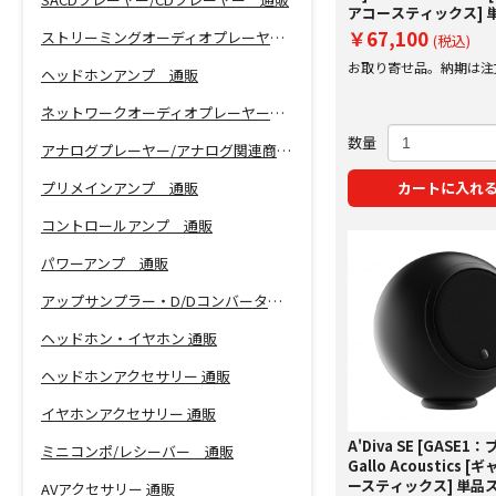
アコースティックス] 
ーカー 【受注発注】
￥67,100
ストリーミングオーディオプレーヤー 通販
(税込)
お取り寄せ品。納期は注
ヘッドホンアンプ 通販
にご案内いたします。
ネットワークオーディオプレーヤー 通販
数量
アナログプレーヤー/アナログ関連商品 通販
プリメインアンプ 通販
カートに入れ
コントロールアンプ 通販
パワーアンプ 通販
アップサンプラー・D/Dコンバーター 通販
ヘッドホン・イヤホン 通販
ヘッドホンアクセサリー 通販
イヤホンアクセサリー 通販
A'Diva SE [GASE1
ミニコンポ/レシーバー 通販
Gallo Acoustics 
ースティックス] 単品
AVアクセサリー 通販