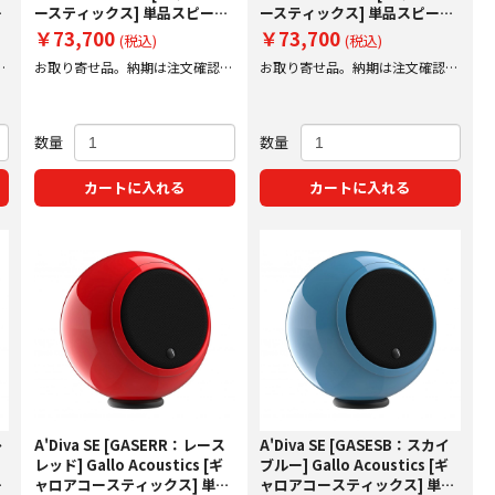
ピ
ースティックス] 単品スピーカ
ースティックス] 単品スピーカ
ー 【受注発注】
ー 【受注発注】
￥73,700
￥73,700
(税込)
(税込)
後
お取り寄せ品。納期は注文確認後
お取り寄せ品。納期は注文確認後
にご案内いたします。
にご案内いたします。
数量
数量
カートに入れる
カートに入れる
レ
A'Diva SE [GASERR：レース
A'Diva SE [GASESB：スカイ
レッド] Gallo Acoustics [ギ
ブルー] Gallo Acoustics [ギ
ピ
ャロアコースティックス] 単品
ャロアコースティックス] 単品