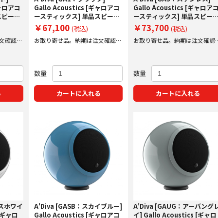
[ギャロアコ
Gallo Acoustics [ギャロアコ
Gallo Acoustics [ギャロア
スピーカ
ースティックス] 単品スピーカ
ースティックス] 単品スピー
ー
ー
￥67,100
￥73,700
(税込)
(税込)
文確認後
お取り寄せ品。納期は注文確認後
お取り寄せ品。納期は注文確認
にご案内いたします。
にご案内いたします。
数量
数量
る
カートに入れる
カートに入れる
ロスホワイ
A'Diva [GASB：スカイブルー]
A'Diva [GAUG：アーバング
 [ギャロ
Gallo Acoustics [ギャロアコ
イ] Gallo Acoustics [ギャロ