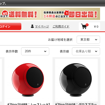
ップ。
0
マイページ
ご利用ガイド
￥0
ログイン
お届け地域を選択
表示件数
表示順
A'Diva [GARR：レースレッド]
A'Diva [GAGB：グロスブラッ