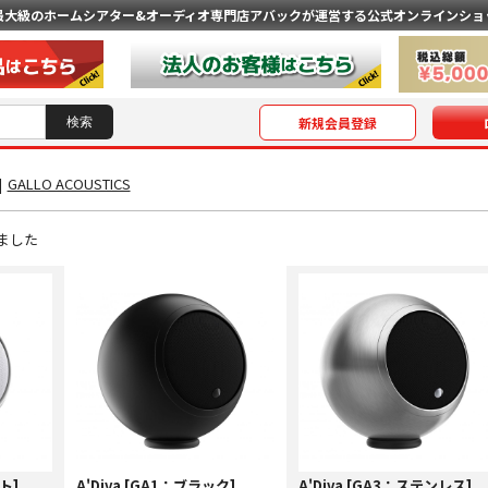
最大級のホームシアター&オーディオ専門店
アバックが運営する公式オンラインショ
新規会員登録
|
GALLO ACOUSTICS
ました
ト]
A'Diva [GA1：ブラック]
A'Diva [GA3：ステンレス]