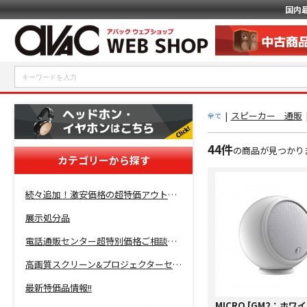
国内
|
スピーカー 通販
全て
44件
の商品が見つかり
カテゴリーから探す
続々追加！激安価格の超特価アウトレットセール開催！
展示処分品
電話通販センター超特別価格ご相談コーナー！
高画質スクリーン&プロジェクターセット超特価！
最新特価品情報!!
MICRO [GM2：ホワイ