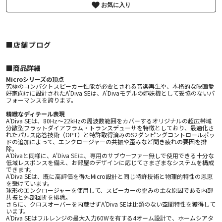
お気に入り
■店舗ブログ
■︎商品詳細
Microシリーズの頂点
究極のコンパクトスピーカー性能が必要とされる音楽再生や、本格的な映画愛
好家向けに設計されたA'Diva SEは、A'Divaモデルの姉妹機として妥協のないパ
フォーマンスを誇ります。
精緻なディテール表現
A'Diva SEは、80Hz〜22kHzの周波数範囲をカバーするオリジナルの超広帯域
分散型フラットダイアフラム・トランスデューサを特徴としており、最適化さ
れたパルス応答技術（OPT）と特許取得済みのS2ダンピングコントロールポッ
ドの追加によって、エンクロージャーの共振や歪みなど聞き疲れの要因を排
除。
A'Divaと同様に、A'Diva SEは、専用のサブウーファー無しで使用できる十分な
低域レスポンスを備え、お部屋のデザインに応じてさまざまなシステムを構成
できます。
A'Diva SEは、既に高評価を得たMicro設計と同じ特許技術と物理的特性の恩恵
を受けています。
球形のエンクロージャーを使用して、スピーカーの歪みの主な原因である内部
共振と外部回折を排除。
さらに、クロスオーバーを内蔵せずA'Diva SEは比類のない空間特性を獲得して
います。
A'Diva SEはフルレンジの最大入力60Wを有する4オーム設計で、ホームシアタ