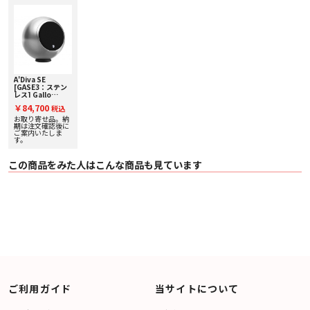
A'Diva SE
[GASE3：ステン
レス] Gallo
Acoustics [ギャ
￥84,700
税込
ロアコースティッ
クス] 単品スピー
お取り寄せ品。納
カー
期は注文確認後に
ご案内いたしま
す。
この商品をみた人はこんな商品も見ています
ご利用ガイド
当サイトについて