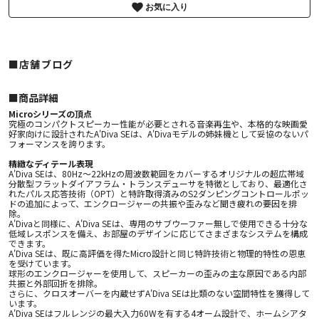
お気に入り
■店舗ブログ
■︎商品詳細
Microシリーズの頂点
究極のコンパクトスピーカー性能が必要とされる音楽再生や、本格的な映画愛
好家向けに設計されたA'Diva SEは、A'Divaモデルの姉妹機として妥協のないパ
フォーマンスを誇ります。
精緻なディテール表現
A'Diva SEは、80Hz〜22kHzの周波数範囲をカバーするオリジナルの超広帯域
分散型フラットダイアフラム・トランスデューサを特徴としており、最適化さ
れたパルス応答技術（OPT）と特許取得済みのS2ダンピングコントロールポッ
ドの追加によって、エンクロージャーの共振や歪みなど聞き疲れの要因を排
除。
A'Divaと同様に、A'Diva SEは、専用のサブウーファー無しで使用できる十分な
低域レスポンスを備え、お部屋のデザインに応じてさまざまなシステムを構成
できます。
A'Diva SEは、既に高評価を得たMicro設計と同じ特許技術と物理的特性の恩恵
を受けています。
球形のエンクロージャーを使用して、スピーカーの歪みの主な原因である内部
共振と外部回折を排除。
さらに、クロスオーバーを内蔵せずA'Diva SEは比類のない空間特性を獲得して
います。
A'Diva SEはフルレンジの最大入力60Wを有する4オーム設計で、ホームシアタ