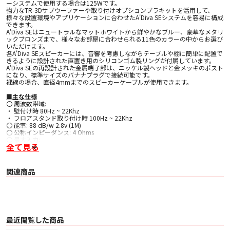
ーシステムで使用する場合は125Wです。
強力なTR-3Dサブウーファーや取り付けオプションブラキットを活用して、
様々な設置環境やアプリケーションに合わせたA'Diva SEシステムを容易に構成
できます。
A'Diva SEはニュートラルなマットホワイトから鮮やかなブルー、豪華なメタリ
ックブロンズまで、様々なお部屋に合わせられる11色のカラーの中からお選び
いただけます。
各A'Diva SEスピーカーには、音響を考慮しながらテーブルや棚に簡単に配置で
きるように設計された直置き用のシリコンゴム製リングが付属しています。
A'Diva SEの再設計された金属端子部は、ニッケル製ヘッドと金メッキのポスト
になり、標準サイズのバナナプラグで接続可能です。
裸線の場合、直径4mmまでのスピーカーケーブルが使用できます。
■主な仕様
〇 周波数帯域:
・ 壁付け時 80Hz ~ 22Khz
・ フロアスタンド取り付け時 100Hz ~ 22Khz
〇 能率: 88 dB/w 2.8v (1M)
〇 公称インピーダンス: 4 Ohms
〇 最大入力:
全て見る
〇 フルレンジ 60 Watts
〇 80-120Hz低域カット時 125 Watts
〇 フロアスタンド取り付け時の高さ 94cm
〇 ドライバ: 3インチ 広拡散フラットダイヤフラム
関連商品
〇 クロスオーバー なし
〇 サイズ: 127mmφ
〇 重量: 963g
〇 コーン素材: アルミニウム ハニカムサンドイッチ構造
〇 エンクロージャー素材: マイルドスチール/ステンレススチール
〇 付属品: アイソレーションリング
最近閲覧した商品