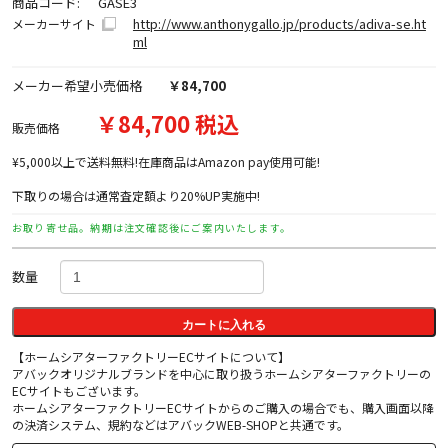
商品コード:
GASE3
http://www.anthonygallo.jp/products/adiva-se.ht
メーカーサイト
ml
メーカー希望小売価格
￥84,700
￥84,700 税込
販売価格
¥5,000以上で送料無料!在庫商品はAmazon pay使用可能!
下取りの場合は通常査定額より20%UP実施中!
お取り寄せ品。納期は注文確認後にご案内いたします。
数量
カートに入れる
【ホームシアターファクトリーECサイトについて】
アバックオリジナルブランドを中心に取り扱うホームシアターファクトリーの
ECサイトもございます。
ホームシアターファクトリーECサイトからのご購入の場合でも、購入画面以降
の決済システム、規約などはアバックWEB-SHOPと共通です。