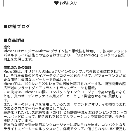
お気に入り
■店舗ブログ
■︎商品詳細
進化
Micro SEはオリジナルMicroのデザイン性と柔軟性を兼備して、独自のフラット
パネルドライバ技術との組み合わせにより、「Super-Micro」というべき音質
向上を実現します。
性能のための設計
Micro SEは、オリジナルのMicroデザインのシンプルな外観と柔軟性を採用
し、それを最新のドライバーテクノロジーと融合させて、パフォーマンスが重
要な用途に最適なスピーカーを作成します。
Micro SEは、100Hzから22kHzまでの周波数範囲をカバーする、特別開発の超
広帯域のフラットダイアフラム・トランスデューサを搭載。
この技術は、Micro SEの様にコンパクトなエンクロージャーや高い価格でなく
とも、真のオーディオファイル用スピーカーとして機能させるのに貢献しま
す。
また、単一のドライバを使用しているため、サウンドクオリティを損なう恐れ
のあるクロスオーバーを必要としません。
最適化されたパルス応答技術（OPT）と特許取得済みのS2ダンピングコントロ
ールポッドによって、聴き疲れを起こすカラレーションや筐体の共振、歪みも
排除されています。
世界的な認知を得た球形エンクロージャーに収められた結果、コンパクトなサ
テライトスピーカーのルックスから、鮮明でクリア、信じられないほど安定し