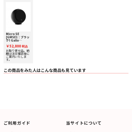
Micro SE
[GMSE1：ブラッ
ク] Gallo
Acoustics [ギャ
￥52,800
税込
ロアコースティッ
クス] 単品スピー
お取り寄せ品。納
カー
期は注文確認後に
ご案内いたしま
す。
この商品をみた人はこんな商品も見ています
ご利用ガイド
当サイトについて