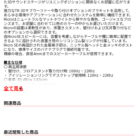
た3Dサウンドステージがリスニングポジションに関係なくお部屋に広がりま
す。
強力なTR-3Dサブウーファーや取り付けオプションのブラキットを活用して、
あらゆる環境やアプリケーションに合わせたシステムを簡単に構成できます。
Microはニュートラルなマットホワイトから鮮やかな青色、ゴージャスなブロ
ンズまで、お部屋に合わせて11色のカラーの中からお選びいただけます。
Microの設置は柔軟性があり、床置きスタンド、壁付けおよび天井取り付など
のオプションから選択できます。
各MicroSEスピーカーには、音響を考慮しながらテーブルや棚に簡単に配置で
きるように設計された直置き用のシリコンゴム製リングが付属しています。
Micro SEの再設計された金属端子部は、ニッケル製ヘッドと金メッキのポスト
になり、標準サイズのバナナプラグで接続可能です。
裸線の場合、直径4mmまでのスピーカーケーブルが使用できます。
■主な仕様
〇 再生周波数
・ 壁付け、フロアスタンド取り付け時: 100Hz ~ 22Khz
・ アイソレーションリングでデスクトップ使用時: 120Hz ~ 22Khz
〇 能率: 85 dB/w 2.83v/m
〇 公称インピーダンス: 4 Ohms
全て見る
〇 最大入力 : 60 W (80-120Hz低域カット時：125 W)
〇 フロアスタンド取り付け時の高さ: 91.5 cm
〇 ドライバ: 3インチ 広拡散フラットダイヤフラム
〇 クロスオーバー: なし
関連商品
〇 サイズ: 102mmφ
〇 重量: 737g
〇 コーン素材: アルミニウム ハニカムサンドイッチ構造
〇 エンクロージャー素材: マイルドスチール/ステンレススチール
〇 付属品: アイソレーションリング
最近閲覧した商品