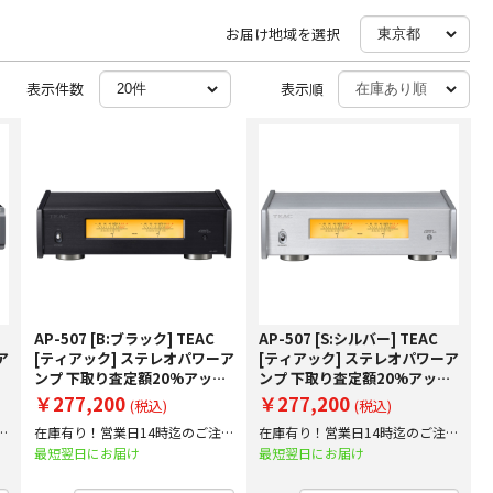
お届け地域を選択
表示件数
表示順
AP-507 [B:ブラック] TEAC
AP-507 [S:シルバー] TEAC
ア
[ティアック] ステレオパワーア
[ティアック] ステレオパワーア
プ
ンプ 下取り査定額20%アップ
ンプ 下取り査定額20%アップ
実施中！
実施中！
￥277,200
￥277,200
(税込)
(税込)
文
在庫有り！営業日14時迄のご注文
在庫有り！営業日14時迄のご注文
で即日出荷！
で即日出荷！
最短翌日にお届け
最短翌日にお届け