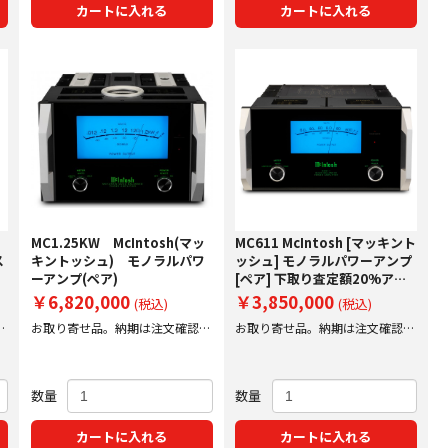
カートに入れる
カートに入れる
MC1.25KW McIntosh(マッ
MC611 McIntosh [マッキント
ス
キントッシュ) モノラルパワ
ッシュ] モノラルパワーアンプ
ーアンプ(ペア)
[ペア] 下取り査定額20%アッ
プ実施中！
￥6,820,000
￥3,850,000
(税込)
(税込)
後
お取り寄せ品。納期は注文確認後
お取り寄せ品。納期は注文確認後
にご案内いたします。
にご案内いたします。
数量
数量
カートに入れる
カートに入れる