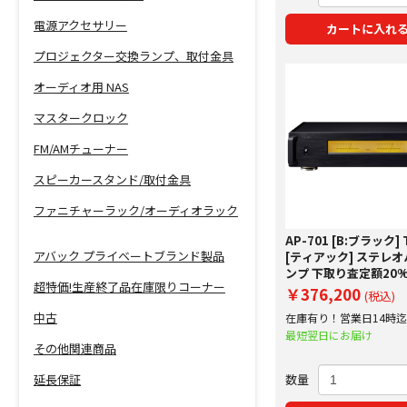
電源アクセサリー
カートに入れ
プロジェクター交換ランプ、取付金具
オーディオ用 NAS
マスタークロック
FM/AMチューナー
スピーカースタンド/取付金具
ファニチャーラック/オーディオラック
AP-701 [B:ブラック] 
アバック プライベートブランド製品
[ティアック] ステレ
ンプ 下取り査定額20
超特価!生産終了品在庫限りコーナー
実施中！
￥376,200
(税込)
中古
在庫有り！営業日14時
で即日出荷！
最短翌日にお届け
その他関連商品
数量
延長保証