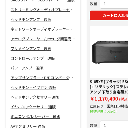
数量
ストリーミングオーディオプレーヤー 通販
カートに入れ
ヘッドホンアンプ 通販
ネットワークオーディオプレーヤー 通販
アナログプレーヤー/アナログ関連商品 通販
プリメインアンプ 通販
コントロールアンプ 通販
パワーアンプ 通販
アップサンプラー・D/Dコンバーター 通販
S-05XE [ブラック] ES
[エソテリック] ステ
ヘッドホン・イヤホン 通販
アンプ 下取り査定額2
ヘッドホンアクセサリー 通販
プ実施中！
￥1,170,400
(税込
在庫有り！営業日14時
イヤホンアクセサリー 通販
で即日出荷！
最短翌日にお届け
ミニコンポ/レシーバー 通販
数量
AVアクセサリー 通販