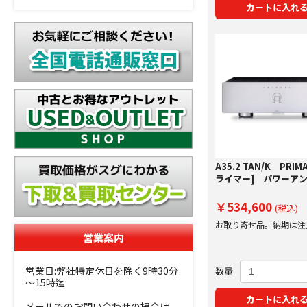
カートに入れ
A35.2 TAN/K PRIM
ライマー] パワーア
￥534,600
(税込)
お取り寄せ品。納期は注
営業案内
にご案内いたします。
営業日:弊社特定休日を除く9時30分
数量
～15時迄
カートに入れ
メールでのお問い合わせの場合は、