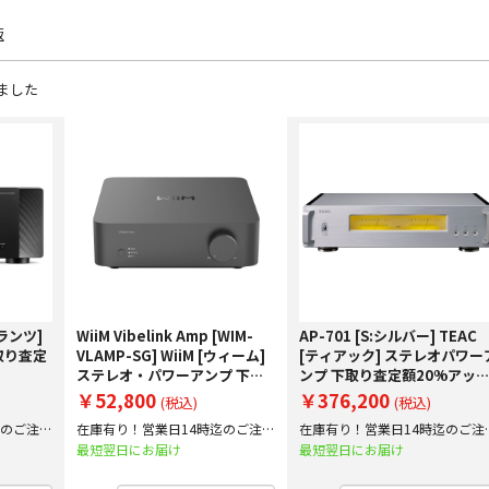
販
ました
マランツ]
WiiM Vibelink Amp [WIM-
AP-701 [S:シルバー] TEAC
取り査定
VLAMP-SG] WiiM [ウィーム]
[ティアック] ステレオパワー
ステレオ・パワーアンプ 下取
ンプ 下取り査定額20%アッ
り査定額20%アップ実施中！
実施中！
￥52,800
￥376,200
(税込)
(税込)
迄のご注文
在庫有り！営業日14時迄のご注文
在庫有り！営業日14時迄のご注
で即日出荷！
で即日出荷！
最短翌日にお届け
最短翌日にお届け