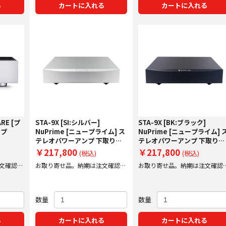
る
カートに入れる
カートに入れる
ARE [プ
STA-9X [SI:シルバー]
STA-9X [BK:ブラック]
ンプ
NuPrime [ニュープライム] ス
NuPrime [ニュープライム] 
テレオパワーアンプ 下取り査
テレオパワーアンプ 下取り査
定額20%アップ実施中！
定額20%アップ実施中！
￥217,800
￥217,800
(税込)
(税込)
文確認後
お取り寄せ品。納期は注文確認後
お取り寄せ品。納期は注文確認
にご案内いたします。
にご案内いたします。
数量
数量
る
カートに入れる
カートに入れる