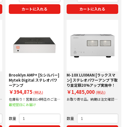
カートに入れる
カートに入れる
イ
Brooklyn AMP+ [S:シルバー]
M-10X LUXMAN [ラックスマ
ワ
Mytek Digital ステレオパワ
ン] ステレオパワーアンプ 下取
ーアンプ
り査定額20%アップ実施中！
￥394,875
￥1,485,000
(税込)
(税込)
文
在庫有り！営業日14時迄のご注文
お取り寄せ品。納期は注文確認後
で即日出荷！
にご案内いたします。
最短翌日にお届け
数量
数量