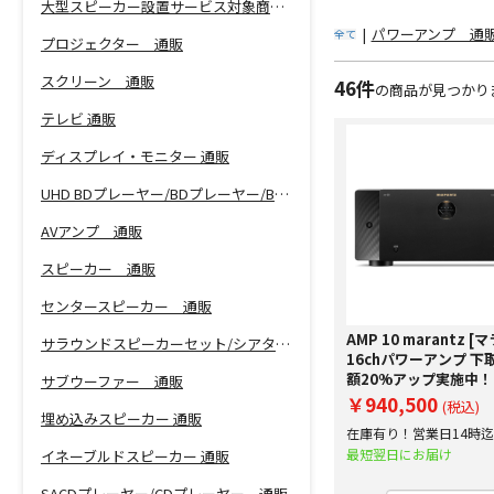
大型スピーカー設置サービス対象商品！
|
パワーアンプ 通
全て
プロジェクター 通販
スクリーン 通販
46件
の商品が見つかり
テレビ 通販
ディスプレイ・モニター 通販
UHD BDプレーヤー/BDプレーヤー/BDレコーダー 通販
AVアンプ 通販
スピーカー 通販
センタースピーカー 通販
AMP 10 marantz [
サラウンドスピーカーセット/シアターバー 通販
16chパワーアンプ 下
額20%アップ実施中！
サブウーファー 通販
￥940,500
(税込)
埋め込みスピーカー 通販
在庫有り！営業日14時
で即日出荷！
最短翌日にお届け
イネーブルドスピーカー 通販
SACDプレーヤー/CDプレーヤー 通販