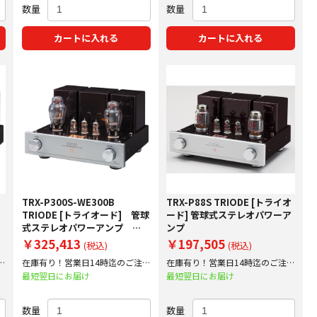
数量
数量
カートに入れる
カートに入れる
TRX-P300S-WE300B
TRX-P88S TRIODE [トライオ
ワ
TRIODE [トライオード] 管球
ード] 管球式ステレオパワーア
式ステレオパワーアンプ
ンプ
(PSVANE WE300B 仕様)
￥325,413
￥197,505
(税込)
(税込)
文
在庫有り！営業日14時迄のご注文
在庫有り！営業日14時迄のご注文
で即日出荷！
で即日出荷！
最短翌日にお届け
最短翌日にお届け
数量
数量