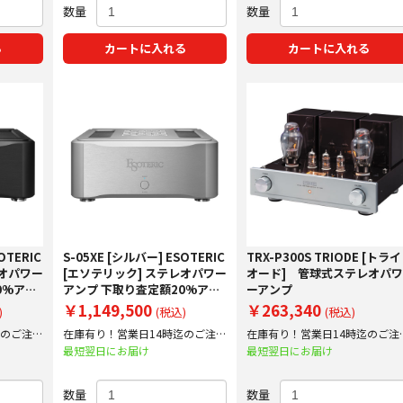
数量
数量
る
カートに入れる
カートに入れる
OTERIC
S-05XE [シルバー] ESOTERIC
TRX-P300S TRIODE [トライ
レオパワー
[エソテリック] ステレオパワー
オード] 管球式ステレオパ
0%アッ
アンプ 下取り査定額20%アッ
ーアンプ
プ実施中！
￥1,149,500
￥263,340
)
(税込)
(税込)
迄のご注文
在庫有り！営業日14時迄のご注文
在庫有り！営業日14時迄のご注
で即日出荷！
で即日出荷！
最短翌日にお届け
最短翌日にお届け
数量
数量