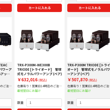
る
カートに入れる
カートに入れる
TEAC
TRX-P300M-WE300B
TRX-P300M TRIODE [トラ
オパワーア
TRIODE [トライオード] 管球
オード] 管球式モノラルパ
%アップ
式モノラルパワーアンプ (ペア)
ーアンプ (ペア)
￥632,016
￥507,870
(税込)
(税込)
迄のご注文
在庫有り！営業日14時迄のご注文
在庫有り！営業日14時迄のご注
で即日出荷！
で即日出荷！
最短翌日にお届け
最短翌日にお届け
数量
数量