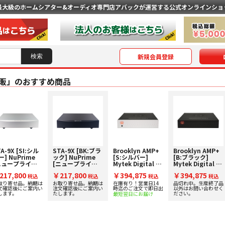
最大級のホームシアター&オーディオ専門店
アバックが運営する公式オンラインショ
新規会員登録
販」のおすすめ商品
A-9X [SI:シル
STA-9X [BK:ブラ
Brooklyn AMP+
Brooklyn AMP+
] NuPrime
ック] NuPrime
[S:シルバー]
[B:ブラック]
ニュープライム]
[ニュープライム]
Mytek Digital ス
Mytek Digital ス
テレオパワーア
ステレオパワーア
テレオパワーアン
テレオパワーアン
217,800
￥217,800
￥394,875
￥394,875
プ 下取り査定額
税込
ンプ 下取り査定額
税込
プ
税込
プ
税込
0%アップ実施
20%アップ実施
取り寄せ品。納期は
お取り寄せ品。納期は
在庫有り！営業日14
品切れ中。生産終了品
文確認後にご案内い
注文確認後にご案内い
時迄のご注文で即日出
以外はお問い合わせく
！
中！
します。
たします。
ださい。
最短翌日にお届け