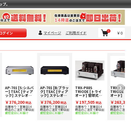
ップ。
0
マイページ
ご利用ガイド
￥0
ログイン
AP-701 [S:シルバ
AP-701 [B:ブラッ
TRX-P88S
TRX-P300S
ー] TEAC [ティア
ク] TEAC [ティア
TRIODE [トライ
TRIODE [
ック] ステレオパ
ック] ステレオパ
オード] 管球式ス
オード] 管
ワーアンプ 下取り
ワーアンプ 下取り
テレオパワーアン
ステレオパ
￥376,200
￥376,200
￥197,505
￥263,340
査定額20%アップ
税込
査定額20%アップ
税込
プ
税込
ンプ
実施中！
実施中！
在庫有り！営業日14
在庫有り！営業日14
在庫有り！営業日14
在庫有り！営業
時迄のご注文で即日出
時迄のご注文で即日出
時迄のご注文で即日出
時迄のご注文で
最短翌日にお届け
最短翌日にお届け
最短翌日にお届け
最短翌日にお届