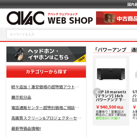
国内
「パワーアンプ 通
カテゴリーから探す
続々追加！激安価格の超特価アウトレットセール開催！
MC462 McIntosh
AMP 10 marantz
ST
[マッキントッシ
[マランツ] 16ch
バー
展示処分品
ュ] ステレオパワ
パワーアンプ 下取
[
ーアンプ 下取り査
り査定額20%アッ
ス
￥2,420,000
￥940,500
￥
電話通販センター超特別価格ご相談コーナー！
定額20%アップ実
税
プ実施中！
税込
ン
施中！
2
お取り寄せ品。納期は
在庫有り！営業日14
お
込
注文確認後にご案内い
時迄のご注文で即日出
注
中
高画質スクリーン&プロジェクターセット超特価！
たします。
た
最短翌日にお届け
最新特価品情報!!