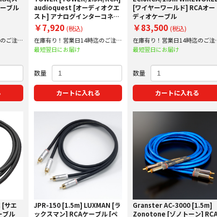
ケーブル
audioquest [オーディオクエ
[ワイヤーワールド] RCAオー
スト] アナログインターコネク
ディオケーブル
ト RCAケーブル
￥7,920
￥83,500
(税込)
(税込)
迄のご注文
在庫有り！営業日14時迄のご注文
在庫有り！営業日14時迄のご注
で即日出荷！
で即日出荷！
最短翌日にお届け
最短翌日にお届け
数量
数量
る
カートに入れる
カートに入れる
C [サエ
JPR-150 [1.5m] LUXMAN [ラ
Granster AC-3000 [1.5m]
ーブル
ックスマン] RCAケーブル [ペ
Zonotone [ゾノトーン] RC