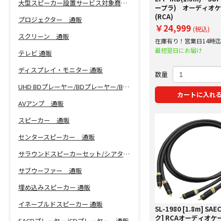
大型スピーカー設置サービス対象商品！
ープラ) オーディオ
(RCA)
プロジェクター 通販
￥24,999
(税込)
スクリーン 通販
在庫有り！営業日14時
で即日出荷！
最短翌日にお届け
テレビ 通販
ディスプレイ・モニター 通販
数量
UHD BDプレーヤー/BDプレーヤー/BDレコーダー 通販
カートに入れ
AVアンプ 通販
スピーカー 通販
センタースピーカー 通販
サラウンドスピーカーセット/シアターバー 通販
サブウーファー 通販
埋め込みスピーカー 通販
イネーブルドスピーカー 通販
SL-1980 [1.8m] SAE
ク] RCAオーディオケ
SACDプレーヤー/CDプレーヤー 通販