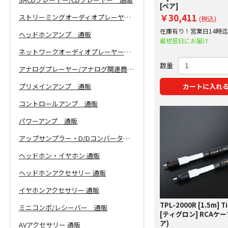
[ペア]
￥30,411
ストリーミングオーディオプレーヤー 通販
(税込)
在庫有り！営業日14時
ヘッドホンアンプ 通販
で即日出荷！
最短翌日にお届け
ネットワークオーディオプレーヤー 通販
数量
アナログプレーヤー/アナログ関連商品 通販
プリメインアンプ 通販
カートに入れ
コントロールアンプ 通販
パワーアンプ 通販
アップサンプラー・D/Dコンバーター 通販
ヘッドホン・イヤホン 通販
ヘッドホンアクセサリー 通販
イヤホンアクセサリー 通販
TPL-2000R [1.5m] T
ミニコンポ/レシーバー 通販
[ティグロン] RCAケー
ア)
AVアクセサリー 通販