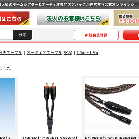
最大級のホームシアター&オーディオ専門店
アバックが運営する公式オンラインショ
新規会員登録
音声ケーブル
|
オーディオケーブル(RCA)
|
1.5m〜1.9m
ました
PRA(ス
TOWER [TOWER/1.5M/RCA]
ECI8RCA/1.5m WIREWORL