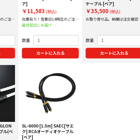
ア]
ケーブル [ペア]
￥11,583
￥35,500
(税込)
(税込)
迄のご注文
在庫有り！営業日14時迄のご注文
お取り寄せ品。納期は注文確認
で即日出荷！
にご案内いたします。
最短翌日にお届け
数量
数量
る
カートに入れる
カートに入れる
iGLON
SL-6000 [1.5m] SAEC[サエ
ブル(ペ
ク] RCAオーディオケーブル
[ペア]