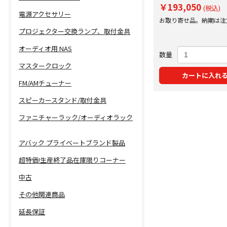
￥193,050
(税込)
電源アクセサリー
お取り寄せ品。納期は注
にご案内いたします。
プロジェクター交換ランプ、取付金具
オーディオ用 NAS
数量
マスタークロック
カートに入れ
FM/AMチューナー
スピーカースタンド/取付金具
ファニチャーラック/オーディオラック
アバック プライベートブランド製品
超特価!生産終了品在庫限りコーナー
中古
その他関連商品
延長保証