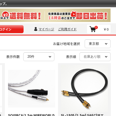
ップ。
0
マイページ
ご利用ガイド
￥0
ログイン
お届け地域を選択
表示件数
表示順
D
SOI8RCA/1.5m WIREWORLD
SL-1805 [1.5m] SAEC[サエ