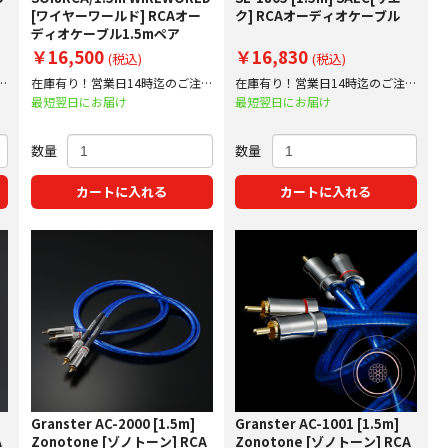
[ワイヤーワールド] RCAオー
ク] RCAオーディオケーブル
ディオケーブル1.5mペア
￥16,500
￥16,830
(税込)
(税込)
文
在庫有り！営業日14時迄のご注文
在庫有り！営業日14時迄のご注文
で即日出荷！
で即日出荷！
最短翌日にお届け
最短翌日にお届け
数量
数量
カートに入れる
カートに入れる
Granster AC-2000 [1.5m]
Granster AC-1001 [1.5m]
A
Zonotone [ゾノトーン] RCA
Zonotone [ゾノトーン] RCA