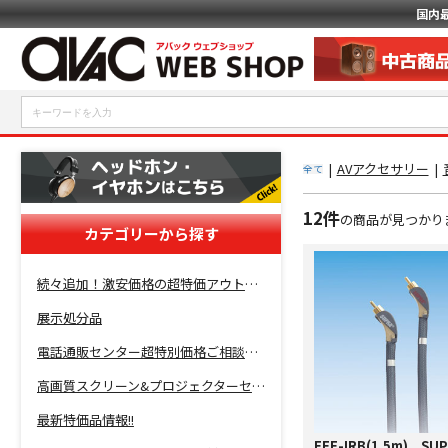
国内
|
AVアクセサリー
|
全て
12件
の商品が見つかり
カテゴリーから探す
続々追加！激安価格の超特価アウトレットセール開催！
展示処分品
電話通販センター超特別価格ご相談コーナー！
高画質スクリーン&プロジェクターセット超特価！
最新特価品情報!!
EFF-IRB(1.5m) SU