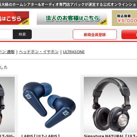
最大級のホームシアター&オーディオ専門店
アバックが運営する公式オンラインショ
新規会員登録
ン 通販
|
ヘッドホン・イヤホン
|
ULTRASONE
した
LT-SIG-
LAPIS [ ULT-LAPIS ]
Signature NATURAL [ ULT