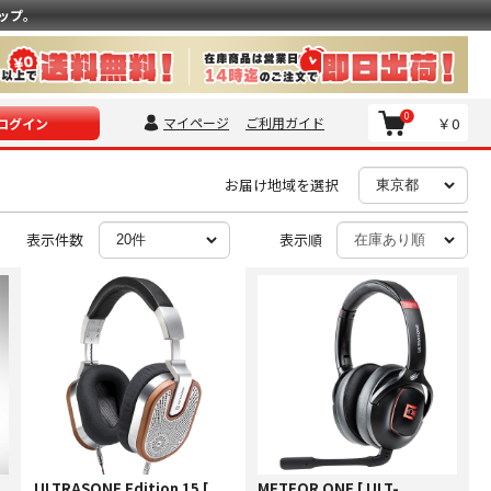
ップ。
0
マイページ
ご利用ガイド
￥0
ログイン
お届け地域を選択
表示件数
表示順
-
ULTRASONE Edition 15 [
METEOR ONE [ ULT-