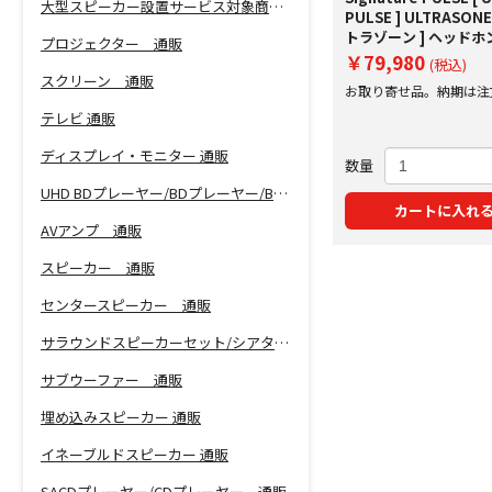
大型スピーカー設置サービス対象商品！
PULSE ] ULTRASONE
トラゾーン ] ヘッドホ
プロジェクター 通販
￥79,980
(税込)
スクリーン 通販
お取り寄せ品。納期は注
にご案内いたします。
テレビ 通販
ディスプレイ・モニター 通販
数量
UHD BDプレーヤー/BDプレーヤー/BDレコーダー 通販
カートに入れ
AVアンプ 通販
スピーカー 通販
センタースピーカー 通販
サラウンドスピーカーセット/シアターバー 通販
サブウーファー 通販
埋め込みスピーカー 通販
イネーブルドスピーカー 通販
SACDプレーヤー/CDプレーヤー 通販