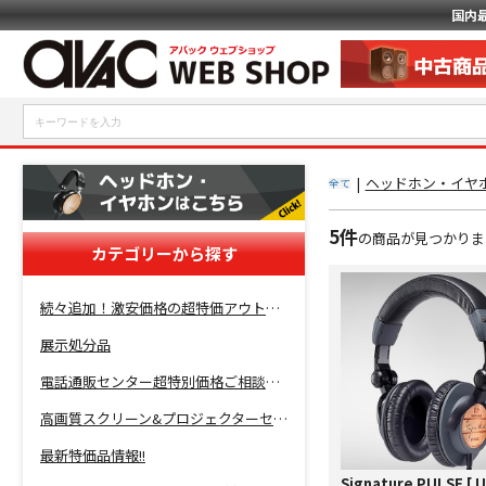
国内
|
ヘッドホン・イヤホ
全て
5件
の商品が見つかりま
カテゴリーから探す
続々追加！激安価格の超特価アウトレットセール開催！
展示処分品
電話通販センター超特別価格ご相談コーナー！
高画質スクリーン&プロジェクターセット超特価！
最新特価品情報!!
Signature PULSE [ U