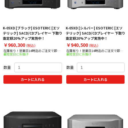
K-05XD [ブラック] ESOTERIC [エソ
K-05XD [シルバー] ESOTERIC [エソ
テリック] SACD/CDプレイヤー 下取り
テリック] SACD/CDプレイヤー 下取り
査定額20%アップ実施中！
査定額20%アップ実施中！
￥960,300
￥940,500
(税込)
(税込)
在庫有り！営業日14時迄のご注文で即日
在庫有り！営業日14時迄のご注文で即日
最短翌日にお届け
最短翌日にお届け
出荷！
出荷！
数量
数量
カートに入れる
カートに入れる