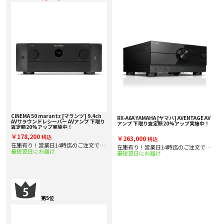
CINEMA 50 marantz [マランツ] 9.4ch
RX-A6A YAMAHA [ヤマハ] AVENTAGE AV
AVサラウンドレシーバー AVアンプ 下取り
アンプ 下取り査定額20%アップ実施中！
査定額20%アップ実施中！
￥178,200
税込
￥263,000
税込
在庫有り！営業日14時迄のご注文で即
在庫有り！営業日14時迄のご注文で即
最短翌日にお届け
日出
最短翌日にお届け
日出
第5位