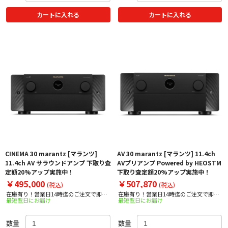
カートに入れる
カートに入れる
CINEMA 30 marantz [マランツ]
AV 30 marantz [マランツ] 11.4ch
11.4ch AV サラウンドアンプ 下取り査
AVプリアンプ Powered by HEOSTM
定額20%アップ実施中！
下取り査定額20%アップ実施中！
￥495,000
￥507,870
(税込)
(税込)
在庫有り！営業日14時迄のご注文で即日
在庫有り！営業日14時迄のご注文で即日
最短翌日にお届け
最短翌日にお届け
出荷！
出荷！
数量
数量