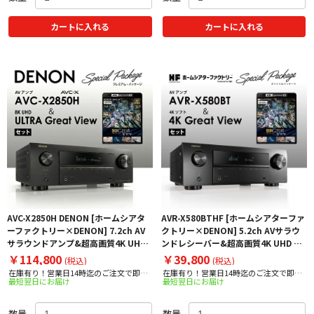
カートに入れる
カートに入れる
AVC-X2850H DENON [ホームシアタ
AVR-X580BTHF [ホームシアターファ
ーファクトリー×DENON] 7.2ch AV
クトリー×DENON] 5.2ch AVサラウ
サラウンドアンプ&超高画質4K UHD
ンドレシーバー&超高画質4K UHD BD
BDソフトセット 【超お買い得スペシ
ソフトセット 【超お買い得スペシャル
￥114,800
￥39,800
(税込)
(税込)
ャルセットパッケージ！】
セットパッケージ！】
在庫有り！営業日14時迄のご注文で即日
在庫有り！営業日14時迄のご注文で即日
最短翌日にお届け
最短翌日にお届け
出荷！
出荷！
数量
数量