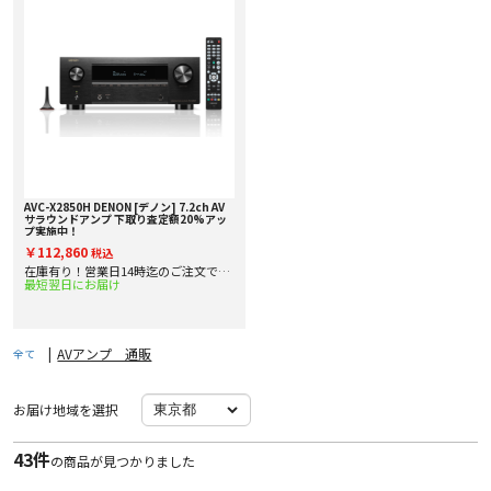
AVC-X2850H DENON [デノン] 7.2ch AV
サラウンドアンプ 下取り査定額20%アッ
プ実施中！
￥112,860
税込
在庫有り！営業日14時迄のご注文で即
最短翌日にお届け
日出
|
AVアンプ 通販
全て
お届け地域を選択
43件
の商品が見つかりました