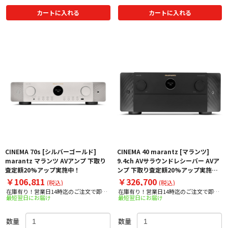
カートに入れる
カートに入れる
CINEMA 70s [シルバーゴールド]
CINEMA 40 marantz [マランツ]
marantz マランツ AVアンプ 下取り
9.4ch AVサラウンドレシーバー AVア
査定額20%アップ実施中！
ンプ 下取り査定額20%アップ実施
中！
￥106,811
￥326,700
(税込)
(税込)
在庫有り！営業日14時迄のご注文で即日
在庫有り！営業日14時迄のご注文で即日
最短翌日にお届け
最短翌日にお届け
出荷！
出荷！
数量
数量