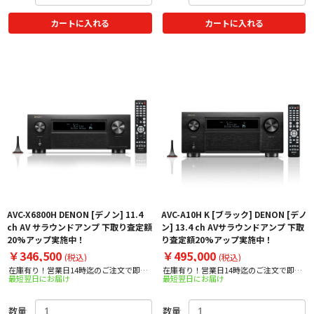
カートに入れる
カートに入れる
AVC-X6800H DENON [デノン] 11.4
AVC-A10H K [ブラック] DENON [デノ
ch AV サラウンドアンプ 下取り査定額
ン] 13.4 ch AVサラウンドアンプ 下取
20%アップ実施中！
り査定額20%アップ実施中！
￥346,500
￥495,000
(税込)
(税込)
在庫有り！営業日14時迄のご注文で即日
在庫有り！営業日14時迄のご注文で即日
最短翌日にお届け
最短翌日にお届け
出荷！
出荷！
数量
数量