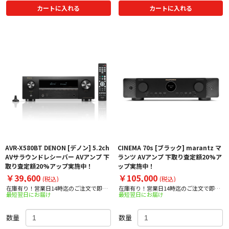
カートに入れる
カートに入れる
AVR-X580BT DENON [デノン] 5.2ch
CINEMA 70s [ブラック] marantz マ
AVサラウンドレシーバー AVアンプ 下
ランツ AVアンプ 下取り査定額20%ア
取り査定額20%アップ実施中！
ップ実施中！
￥39,600
￥105,000
(税込)
(税込)
在庫有り！営業日14時迄のご注文で即日
在庫有り！営業日14時迄のご注文で即日
最短翌日にお届け
最短翌日にお届け
出荷！
出荷！
数量
数量