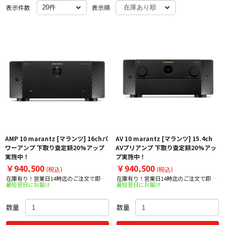
表示件数
表示順
AMP 10 marantz [マランツ] 16chパ
AV 10 marantz [マランツ] 15.4ch
ワーアンプ 下取り査定額20%アップ
AVプリアンプ 下取り査定額20%アッ
実施中！
プ実施中！
￥940,500
￥940,500
(税込)
(税込)
在庫有り！営業日14時迄のご注文で即日
在庫有り！営業日14時迄のご注文で即日
最短翌日にお届け
最短翌日にお届け
出荷！
出荷！
数量
数量