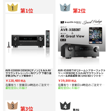
第1位
第2位
AVR-X3800H DENON [デノン] 9.4ch AV
AVR-X580BTHF [ホームシアターファクト
サラウンドレシーバー AVアンプ 下取り査
リー×DENON] 5.2ch AVサラウンドレシ
定額20%アップ実施中！
ーバー&超高画質4K UHD BDソフトセッ
ト 【超お買い得スペシャルセットパッケー
￥128,480
￥39,800
税込
税込
ジ！】
在庫有り！営業日14時迄のご注文で即
在庫有り！営業日14時迄のご注文で即
最短翌日にお届け
最短翌日にお届け
日出
日出
第3位
第4位