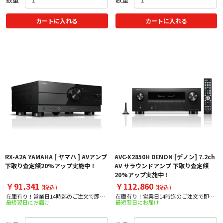
カートに入れる
カートに入れる
RX-A2A YAMAHA [ ヤマハ ] AVアンプ
AVC-X2850H DENON [デノン] 7.2ch
下取り査定額20%アップ実施中！
AV サラウンドアンプ 下取り査定額
20%アップ実施中！
￥91,341
￥112,860
(税込)
(税込)
在庫有り！営業日14時迄のご注文で即日
在庫有り！営業日14時迄のご注文で即日
最短翌日にお届け
最短翌日にお届け
出荷！
出荷！