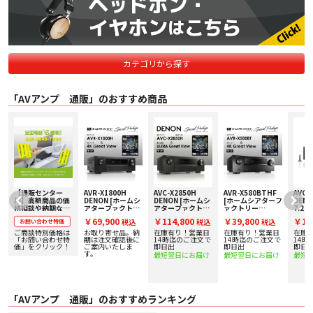
カテゴリから探す
「AVアンプ 通販」のおすすめ商品
[
【通販センター
AVR-X1800H
AVC-X2850H
AVR-X580BTHF
AVC-
プ
用】高額商品の価
DENON [ホームシ
DENON [ホームシ
[ホームシアターフ
DENO
%
格相談や納期など
アターファクトリ
アターファクトリ
ァクトリー
7.2c
はこちらから！
ー×DENON]
ー×DENON]
×DENON] 5.2ch
ドアン
￥69,900
￥114,800
￥39,800
￥11
税込
税込
税込
お問い合わせ特価
Victor、
7.2ch AVサラウン
7.2ch AV サラウン
AVサラウンドレシ
定額2
DENON、
ドレシーバー&超
ドアンプ&超高画
ーバー&超高画質
施中
ご商談特別価格は
お取り寄せ品。納
在庫有り！営業日
在庫有り！営業日
在庫
marantz、
高画質4K UHD BD
質4K UHD BDソフ
4K UHD BDソフト
で
「お問い合わせ特
期は注文確認後に
14時迄のご注文で
14時迄のご注文で
14時
LUXMAN、
価」をクリック！
ソフトセット 【超
ご案内いたしま
トセット 【超お買
即日出
セット 【超お買い
即日出
即日
す。
Technicsなど多
お買い得スペシャ
い得スペシャルセ
得スペシャルセッ
最短翌日にお届け
最短翌日にお届け
最短
数取り扱い！
ルセットパッケー
ットパッケー
トパッケージ！】
ジ！】
ジ！】
「AVアンプ 通販」のおすすめランキング