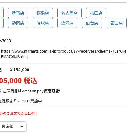
新宿店
横浜店
名古屋店
梅田店
静岡店
琉球店
金沢店
仙台店
福山店
A70SB
https://www.marantz.com/ja-jp/product/av-receivers/cinema-70s/CIN
EMA70SJP.html
格
￥154,000
05,000 税込
料!在庫商品はAmazon pay使用可能!
定額より20%UP実施中!
時迄のご注文で即日出荷！