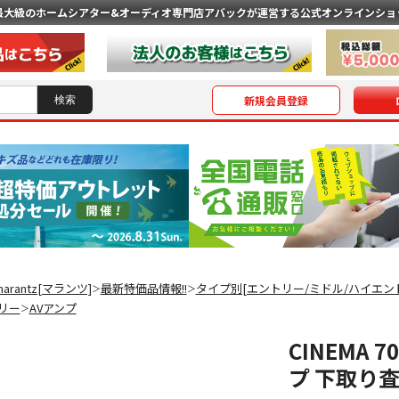
最大級のホームシアター&オーディオ専門店
アバックが運営する公式オンラインショ
新規会員登録
marantz[マランツ]
最新特価品情報!!
タイプ別[エントリー/ミドル/ハイエン
＞
＞
リー
AVアンプ
＞
CINEMA 7
プ 下取り