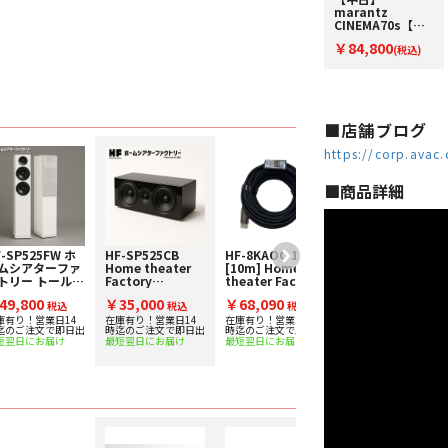
marantz
CINEMA70s【コ
ード22-100272】
￥84,800
AVアンプ
(税込)
■店舗ブログ
https://corp.avac
■︎商品詳細
-SP525FW ホ
HF-SP525CB
HF-8KAOC-10.0
HF-8KAOC-15.0
ムシアターファ
Home theater
[10m] Home
[15m] Home
トリー トールボ
Factory
theater Factory
theater Factory
イスピーカー [1
produced by
produced by
produced by
49,800
￥35,000
￥68,090
￥79,800
] 下取り査定額
税込
avac [ホームシア
税込
avac [ホームシア
税込
avac [ホームシア
税込
0%アップ実施
ターファクトリ
ターファクトリ
ターファクトリ
庫有り！営業日14
在庫有り！営業日14
在庫有り！営業日14
在庫有り！営業日14
迄のご注文で即日出
時迄のご注文で即日出
時迄のご注文で即日出
時迄のご注文で即日出
！
ー] センタースピ
ー]
ー]
短翌日にお届け
最短翌日にお届け
最短翌日にお届け
最短翌日にお届け
ーカー [1台] 下取
8K60p/4K120p/48Gbps
8K60p/4K120p/4
り査定額20%アッ
対応光ファイバー
対応HDMIケーブ
プ実施中！
HDMIケーブル
ル