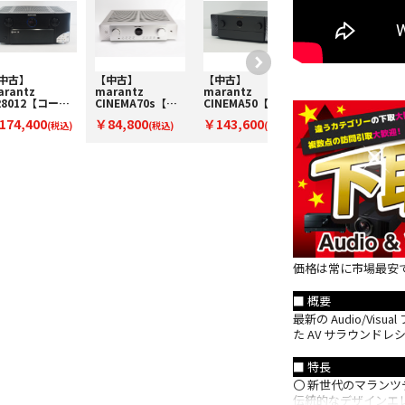
中古】
【中古】
【中古】
rantz
marantz
marantz
R8012【コード
CINEMA70s【コ
CINEMA50【コー
-100064】AVア
ード22-100272】
ド10-100707】AV
174,400
￥84,800
￥143,600
プ
(税込)
AVアンプ
(税込)
アンプ
(税込)
価格は常に市場最安
■ 概要
最新の Audio/V
た AV サラウンドレ
■ 特長
〇 新世代のマランツ
伝統的なデザインエ