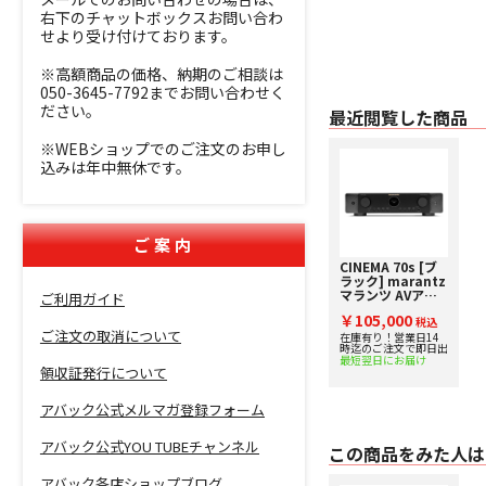
右下のチャットボックスお問い合わ
せより受け付けております。
※高額商品の価格、納期のご相談は
050-3645-7792までお問い合わせく
ださい。
最近閲覧した商品
※WEBショップでのご注文のお申し
込みは年中無休です。
ご案内
CINEMA 70s [ブ
ラック] marantz
マランツ AVアン
ご利用ガイド
プ 下取り査定額
￥105,000
20%アップ実施
税込
ご注文の取消について
中！
在庫有り！営業日14
時迄のご注文で即日出
最短翌日にお届け
領収証発行について
アバック公式メルマガ登録フォーム
アバック公式YOU TUBEチャンネル
この商品をみた人は
アバック各店ショップブログ