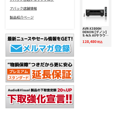
アバック店舗情報
製品紹介ページ
AVR-X3800H
DENON [デノン]
9.4ch AVサラウン
ドレシーバー AV
128,480
アンプ 下取り査定
税込
額20%アップ実施
中！