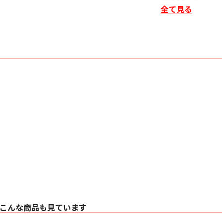
ジング
全て見る
〇 Dolby Atmos、 D
新世代の 3D オーデ
〇 7ch フルディス
スリムデザインながら実用
イアンプ駆動にも対
〇 8K / 60Hz、 4K 
最新の映像コンテンツを
4K/120Hz に対応
〇 HEOS テクノ
ストリーミング（Amaz
ァイル再生
〇 Wi-Fi、 AirPlay 2
ワイヤレスで手軽にミ
リー操作
〇 より美しく、 使
HD GUI、 セットア
■ 仕様
〇 搭載パワーアンプ数 
〇 定格出力 50 W + 50 
〇 実用最大出力 100 W（
〇 適合インピーダンス 4
〇 S/N 比 98 dB
こんな商品も見ています
〇 周波数特性 10 – 
〇 HDMI 端子 入力×