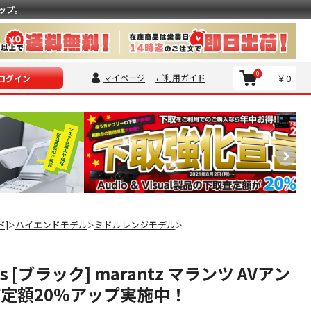
ップ。
0
マイページ
ご利用ガイド
￥0
ログイン
ド]
ハイエンドモデル
ミドルレンジモデル
＞
＞
＞
0s [ブラック] marantz マランツ AVアン
査定額20%アップ実施中！