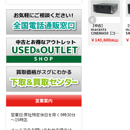
【中古】
【中古】
【
marantz
marantz
ma
CINEMA70s【コ
CINEMA50【コー
S
ード22-100272】
ド10-100707】AV
10
￥84,800
￥143,600
￥
AVアンプ
(税込)
アンプ
(税込)
ン
営業案内
営業日:弊社特定休日を除く9時30分
～15時迄
メールでのお問い合わせの場合は、