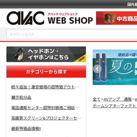
国内
カテゴリーから探す
続々追加！激安価格の超特価アウトレットセール開催！
展示処分品
全て
AVアンプ 通販
＞
＞
ホームシアターファクト
電話通販センター超特別価格ご相談コーナー！
高画質スクリーン&プロジェクターセット超特価！
最新特価品情報!!