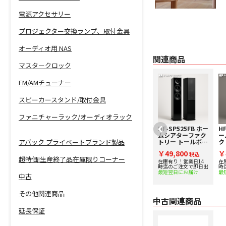
電源アクセサリー
プロジェクター交換ランプ、取付金具
オーディオ用 NAS
関連商品
マスタークロック
FM/AMチューナー
スピーカースタンド/取付金具
ファニチャーラック/オーディオラック
【中古】
HF-SP525FB ホー
HF
marantz
ムシアターファク
ー
アバック プライベートブランド製品
CINEMA70s(B)
トリー トールボー
ク
【コード01-
イスピーカー [1
ー
￥80,300
￥49,800
￥
13217】AVアンプ
税込
台] 下取り査定額
税込
台
超特価!生産終了品在庫限りコーナー
20%アップ実施
2
在庫有り！営業日14
在
時迄のご注文で即日出
時
中！
中
最短翌日にお届け
最
中古
その他関連商品
中古関連商品
延長保証