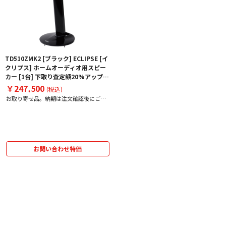
TD510ZMK2 [ブラック] ECLIPSE [イ
クリプス] ホームオーディオ用スピー
カー [1台] 下取り査定額20%アップ実
施中！
￥247,500
(税込)
お取り寄せ品。納期は注文確認後にご案
内いたします。
お問い合わせ特価