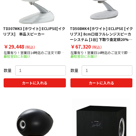
TD307MK3 [ホワイト] ECLIPSE[イク
TD508MK4 [ホワイト] ECLIPSE [イク
リプス] 単品スピーカー
リプス] 8cm口径フルレンジスピーカ
ーシステム [1台] 下取り査定額20%ア
ップ実施中！
￥29,448
￥67,320
(税込)
(税込)
在庫有り！営業日14時迄のご注文で即日
在庫有り！営業日14時迄のご注文で即日
最短翌日にお届け
最短翌日にお届け
出荷！
出荷！
数量
数量
カートに入れる
カートに入れる