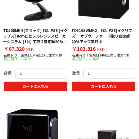
TD508MK4 [ブラック] ECLIPSE [イク
TD316SWMK2 ECLIPSE[イクリプ
リプス] 8cm口径フルレンジスピーカ
ス] サブウーファー 下取り査定額
ーシステム [1台] 下取り査定額20%ア
20%アップ実施中！
ップ実施中！
￥67,320
￥102,816
(税込)
(税込)
在庫有り！営業日14時迄のご注文で即日
在庫有り！営業日14時迄のご注文で即日
最短翌日にお届け
最短翌日にお届け
出荷！
出荷！
数量
数量
カートに入れる
カートに入れる