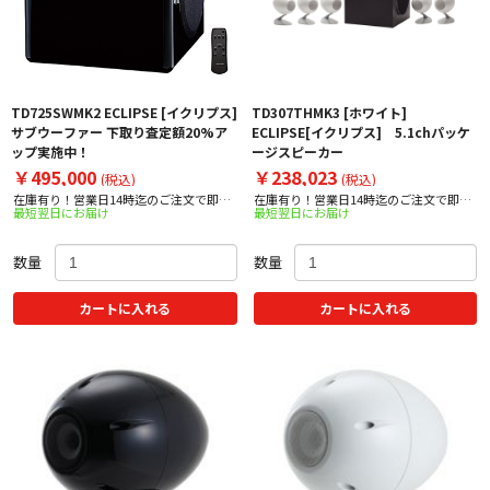
TD725SWMK2 ECLIPSE [イクリプス]
TD307THMK3 [ホワイト]
サブウーファー 下取り査定額20%ア
ECLIPSE[イクリプス] 5.1chパッケ
ップ実施中！
ージスピーカー
￥495,000
￥238,023
(税込)
(税込)
在庫有り！営業日14時迄のご注文で即日
在庫有り！営業日14時迄のご注文で即日
最短翌日にお届け
最短翌日にお届け
出荷！
出荷！
数量
数量
カートに入れる
カートに入れる