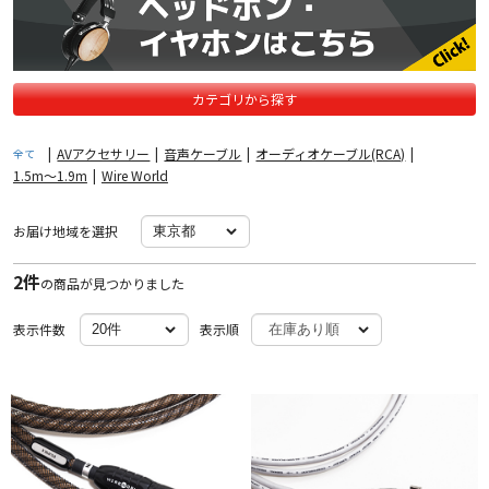
カテゴリから探す
|
AVアクセサリー
|
音声ケーブル
|
オーディオケーブル(RCA)
|
全て
1.5m〜1.9m
|
Wire World
お届け地域を選択
2件
の商品が見つかりました
表示件数
表示順