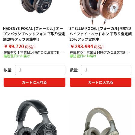
HADENYS FOCAL [フォーカル] オー
STELLIA FOCAL [フォーカル] 密閉型
プンパッシブヘッドフォン 下取り査定
ハイファイ・ヘッドホン 下取り査定額
額20%アップ実施中！
20%アップ実施中！
￥99,720
￥293,994
(税込)
(税込)
在庫有り！営業日14時迄のご注文で即日
在庫有り！営業日14時迄のご注文で即日
最短翌日にお届け
最短翌日にお届け
出荷！
出荷！
数量
数量
カートに入れる
カートに入れる