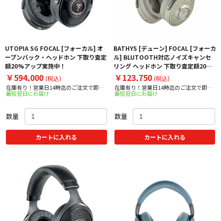
UTOPIA SG FOCAL [フォーカル] オ
BATHYS [デューン] FOCAL [フォーカ
ープンバック・ヘッドホン 下取り査定
ル] BLUTOOTH対応ノイズキャンセ
額20%アップ実施中！
リング ヘッドホン 下取り査定額20%
アップ実施中！
￥594,000
￥123,750
(税込)
(税込)
在庫有り！営業日14時迄のご注文で即日
在庫有り！営業日14時迄のご注文で即日
最短翌日にお届け
最短翌日にお届け
出荷！
出荷！
数量
数量
カートに入れる
カートに入れる