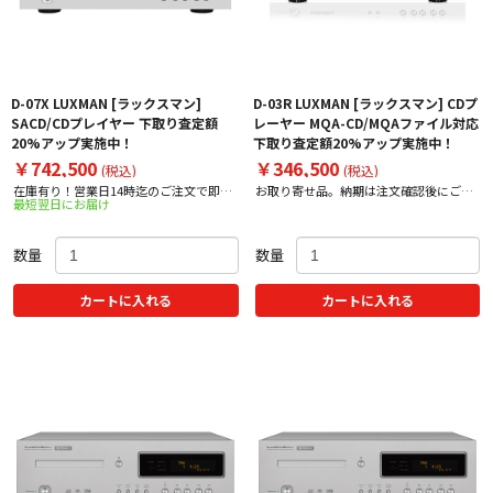
D-07X LUXMAN [ラックスマン]
D-03R LUXMAN [ラックスマン] CDプ
SACD/CDプレイヤー 下取り査定額
レーヤー MQA-CD/MQAファイル対応
20%アップ実施中！
下取り査定額20%アップ実施中！
￥742,500
￥346,500
(税込)
(税込)
在庫有り！営業日14時迄のご注文で即日
お取り寄せ品。納期は注文確認後にご案
最短翌日にお届け
出荷！
内いたします。
数量
数量
カートに入れる
カートに入れる