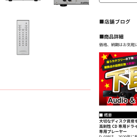
■店舗ブログ
■︎商品詳細
価格、納期はお気軽
■ 概要
大切なディスク資産を
高剛性 CD 専用ド
専用プレーヤー
D-03Rは、202