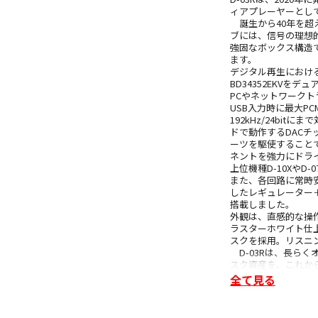
ィアプレーヤーとして
誕生から40年を超
ブには、信号の理想
強固なボックス構造
ます。
デジタル再生における
BD34352EKVを
PCやネットワークト
USB入力時に最大PCM 3
192kHz/24bi
ドで動作するDACチ
ーツを駆使すること
ネントを強力にドラ
上位機種D-10Xや
また、各回路に常時
したレギュレーター
搭載しました。
外観は、直感的な操
ラスターホワイト仕
スクを採用。リスニ
D-03Rは、長らく
スク資産を、これか
楽ストリーミングサ
全て見る
め、従来モデルのさま
レーヤーです。