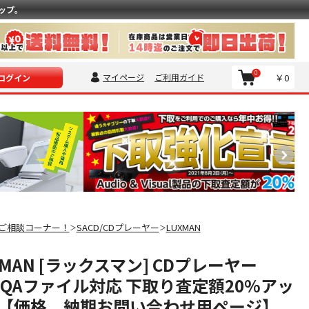
ップ。
0
マイページ
ご利用ガイド
￥0
ログイン
ご相談コーナー！
SACD/CDプレーヤー
LUXMAN
＞
＞
UXMAN [ラックスマン] CDプレーヤー
/MQAファイル対応 下取り査定額20%アッ
【価格、納期お問い合わせ用ページ】