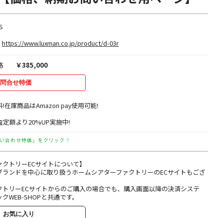
S
https://www.luxman.co.jp/product/d-03r
格
￥385,000
問合せ特価
料!在庫商品はAmazon pay使用可能!
定額より20%UP実施中!
い合わせ特価」をクリック！
ァクトリーECサイトについて】
ブランドを中心に取り扱うホームシアターファクトリーのECサイトもござ
クトリーECサイトからのご購入の場合でも、購入画面以降の決済システ
クWEB-SHOPと共通です。
お気に入り