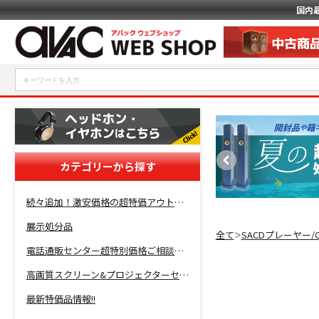
国内
カテゴリーから探す
続々追加！激安価格の超特価アウトレットセール開催！
展示処分品
全て
SACDプレーヤー
＞
電話通販センター超特別価格ご相談コーナー！
高画質スクリーン&プロジェクターセット超特価！
最新特価品情報!!