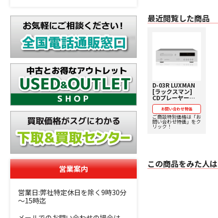
最近閲覧した商品
D-03R LUXMAN
[ラックスマン]
CDプレーヤー
MQA-CD/MQAフ
ァイル対応 下取り
お問い合わせ特価
査定額20%アップ
ご商談特別価格は「お
問い合わせ特価」をク
実施中！【価格、
リック！
納期お問い合わせ
用ページ】
この商品をみた人は
営業案内
営業日:弊社特定休日を除く9時30分
～15時迄
メールでのお問い合わせの場合は、