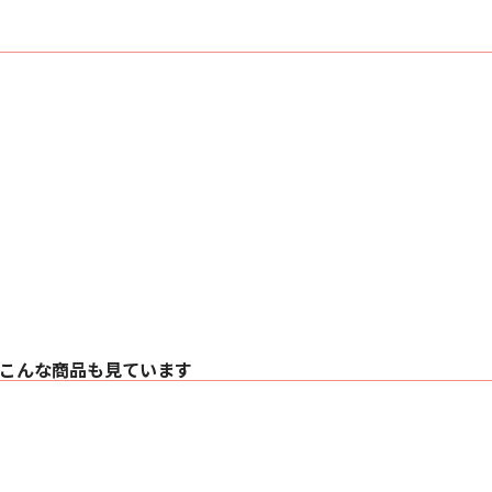
■ 主な特長
⚫ ドライブメカ
・ CD再生に特化
と長期間安定してご
・ ドライブメカ、
な信号の流れと振動
ド・メカレイアウト
・ メカ上部を覆うト
た、メカニズム全体
したデジタル情報の
⚫ デジタル回路
・ DACチップには、
・ USB入力時、最大PCM
192kHz/24bit、
・ MQA-CDをはじ
するMQAフルデコー
・ 発振周波数付近
・ お好みの音質を選
(MQA BYPASS時)
こんな商品も見ています
・ 入力ごとに最適化
ロナス通信、COAX/
・ 不要な信号経路
⚫ アナログ回路
・ モノラルモードで
ス構成(同一構成のア
・ 高品質な電源供