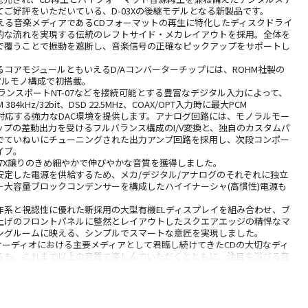
ご好評をいただいている、D-03Xの後継モデルとなる新製品です。
える音楽メディアであるCDフォーマットの再生に特化したディスクドライ
的な流れを実現する伝統のレフトサイド・メカレイアウトを採用。全体を
で覆うことで振動を遮断し、音楽信号の正確なピックアップをサポートし
コアモジュールともいえるD/Aコンバーターチップには、ROHM社製の
デュアルモノ構成で初搭載。
ランスポートNT-07などを接続可能とする豊富なデジタル入力によって、
84kHz/32bit、DSD 22.5MHz、COAX/OPT入力時に最大PCM
tにまで対応する強力なDAC環境を提供します。アナログ回路には、モノラルモー
ップの差動出力を受けるフルバランス構成のI/V変換と、独自のカスタムパ
でていねいにチューニングされた出力アンプ回路を採用し、次段コンポー
イブ。
D-07X譲りのきめ細やかで伸びやかな音質を獲得しました。
安定した電源を供給するため、メカ/デジタル/アナログのそれぞれに独立
＋大容量ブロックコンデンサーを構成したハイイナーシャ(高慣性)電源も
作系と視認性に優れた新採用の大型有機ELディスプレイを組み合わせ、ブ
上げのフロントパネルに整然とレイアウトしたスクエアエッジの精悍なマ
ングルームに映える、シンプルでスマートな意匠を実現しました。
オーディオにおける主要メディアとして君臨し続けてきたCDの大切なディ
らも、これまで以上の音質で楽しんでいただくとともに、注目を浴びる音
ービスをはじめとするハイフォーマットな高音質音源環境にも対応するた
ざまな要素を徹底的に再構築(Re-build)した、最新のデジタルメディアプ