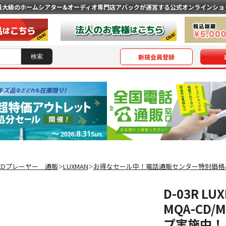
最大級のホームシアター&オーディオ専門店
アバックが運営する公式オンラインショ
新規会員登録
/CDプレーヤー 通販
LUXMAN
お得なセール中！電話通販センター特別価格
＞
＞
D-03R L
MQA-CD
プ実施中！