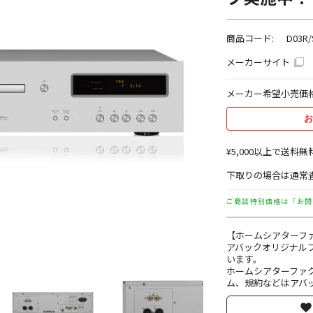
商品コード:
D03R/
メーカーサイト
メーカー希望小売価
お
¥5,000以上で送料無
下取りの場合は通常査
ご商談特別価格は「お問
【ホームシアターフ
アバックオリジナル
います。
ホームシアターファ
ム、規約などはアバッ