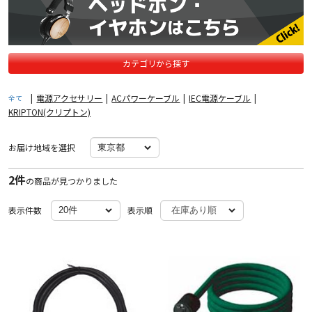
カテゴリから探す
|
電源アクセサリー
|
ACパワーケーブル
|
IEC電源ケーブル
|
全て
KRIPTON(クリプトン)
お届け地域を選択
2件
の商品が見つかりました
表示件数
表示順